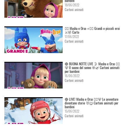
bambini
18/06/2022
Cartoni animati
👱‍♀️ Masha e Orso ⭐🦸‍♀️ Grandi e piccoli eroi
⚔️🤣 Carto
17/06/2022
Cartoni animati
🔴 BUONA NOTTE LIVE 🌛 Masha e Orso 👱‍♀️
🐻 Il suono del sonno 🌸🌿 Cartoni animati
per bambini
16/06/2022
Cartoni animati
🔴 LIVE! Masha e Orso 👱‍♀️🐻 Le avventure
diventano storie 🐰🐺 Cartoni animati per
bambini
15/06/2022
Cartoni animati