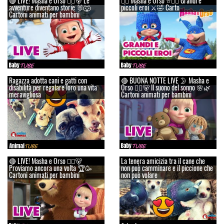
🔴 LIVE! Masha e Orso 👱‍♀️🐻 Le
👱‍♀️ Masha e Orso ⭐🦸‍♀️ Grandi e
avventure diventano storie 🐰🐺
piccoli eroi ⚔️🤣 Carto
Cartoni animati per bambini
Ragazza adotta cani e gatti con
🔴 BUONA NOTTE LIVE 🌛 Masha e
disabilità per regalare loro una vita
Orso 👱‍♀️🐻 Il suono del sonno 🌸🌿
meravigliosa
Cartoni animati per bambini
🔴 LIVE! Masha e Orso 👱‍♀️🐻
La tenera amicizia tra il cane che
Proviamo ancora una volta 🏆🥳
non può camminare e il piccione che
Cartoni animati per bambini
non può volare