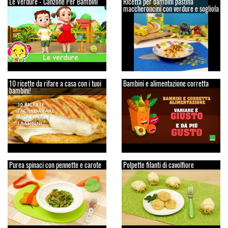
Le Verdure - Canzone Per Bambini
Ricetta per bambini pastina
maccheroncini con verdure e sogliola
10 ricette da rifare a casa con i tuoi
Bambini e alimentazione corretta
bambini!
Purea spinaci con pennette e carote
Polpette filanti di cavolfiore