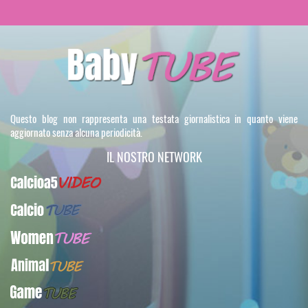
Questo blog non rappresenta una testata giornalistica in quanto viene
aggiornato senza alcuna periodicità.
IL NOSTRO NETWORK
Calcioa5Video
CalcioTUBE
WomenTUBE
AnimalTUBE
GameTUBE