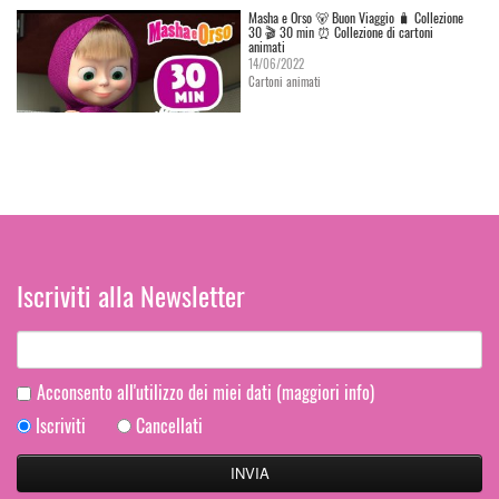
Masha e Orso 🐻 Buon Viaggio 🧳 Сollezione
30 🎬 30 min ⏰ Collezione di cartoni
animati
14/06/2022
Cartoni animati
Iscriviti alla Newsletter
Acconsento all'utilizzo dei miei dati
(maggiori info)
Iscriviti
Cancellati