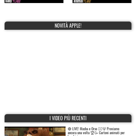
NOVITÀ APPLE!
I VIDEO PIÙ RECENTI
🔴 LIVE! Masha e Orso 👱‍♀️🐻 Proviamo
ancora una volta 🏆🥳 Cartoni animati per