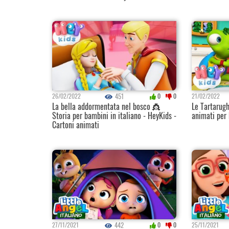
451
26/02/2022
0
0
21/02/2022
La bella addormentata nel bosco 👸
Le Tartarug
Storia per bambini in italiano - HeyKids -
animati per 
Cartoni animati
442
27/11/2021
0
0
25/11/2021