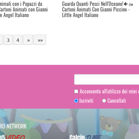
nimali con i Pupazzi da
Guarda Quanti Pesci Nell'Oceano!🐠🚤
rtoni Animati con Gianni
Cartoni Animati Con Gianni Piccino -
le Angel Italiano
Little Angel Italiano
3
4
»
»»
Acconsento all'utilizzo dei miei
Iscriviti
Cancellati
TRO NETWORK
Video
CalcioTUBE