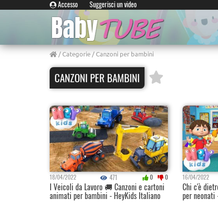
Accesso
Suggerisci un video
/
Categorie
/ Canzoni per bambini
CANZONI PER BAMBINI
471
18/04/2022
0
0
16/04/2022
I Veicoli da Lavoro 🚚 Canzoni e cartoni
Chi c'è diet
animati per bambini - HeyKids Italiano
per neonati 