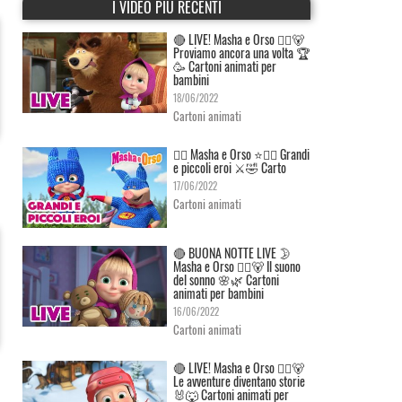
I VIDEO PIÙ RECENTI
🔴 LIVE! Masha e Orso 👱‍♀️🐻
Proviamo ancora una volta 🏆
🥳 Cartoni animati per
bambini
18/06/2022
Cartoni animati
👱‍♀️ Masha e Orso ⭐🦸‍♀️ Grandi
e piccoli eroi ⚔️🤣 Carto
17/06/2022
Cartoni animati
🔴 BUONA NOTTE LIVE 🌛
Masha e Orso 👱‍♀️🐻 Il suono
del sonno 🌸🌿 Cartoni
animati per bambini
16/06/2022
Cartoni animati
🔴 LIVE! Masha e Orso 👱‍♀️🐻
Le avventure diventano storie
🐰🐺 Cartoni animati per