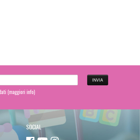
 dati
(maggiori info)
SOCIAL