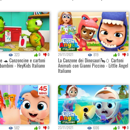
323
819
0
0
29/11/2021
0
0
he 🐢 Canzoncine e cartoni
La Canzone dei Dinosauri🦕🥚 Cartoni
bambini - HeyKids Italiano
Animati con Gianni Piccino - Little Angel
Italiano
582
606
0
0
23/11/2021
0
0