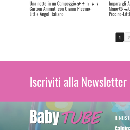
Una notte in un Campeggio🏕️👨‍👩‍👧‍👦
Impara gli A
Cartoni Animati con Gianni Piccino-
Mano🐵🐢Ca
Little Angel Italiano
Piccino-Litt
1
2
Iscriviti alla Newsletter
IL NOS
Calcioa5