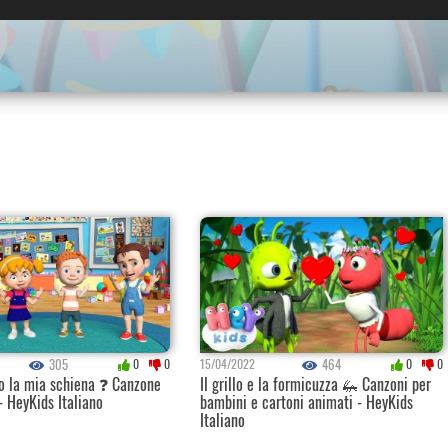
305
464
0
0
15/04/2022
0
0
ro la mia schiena ❓ Canzone
Il grillo e la formicuzza 🦗 Canzoni per
- HeyKids Italiano
bambini e cartoni animati - HeyKids
Italiano