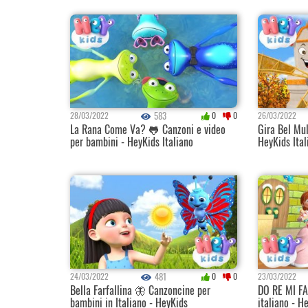
583
28/03/2022
0
0
26/03/2022
La Rana Come Va? 🐸 Canzoni e video
Gira Bel Mul
per bambini - HeyKids Italiano
HeyKids Ital
481
24/03/2022
0
0
23/03/2022
Bella Farfallina 🦋 Canzoncine per
DO RE MI FA
bambini in Italiano - HeyKids
italiano - H