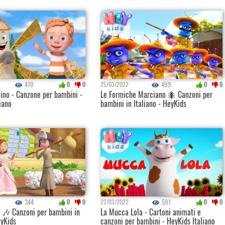
470
499
0
0
25/03/2022
0
0
ino - Canzone per bambini -
Le Formiche Marciano 🐜 Canzoni per
iano
bambini in Italiano - HeyKids
344
591
0
0
22/03/2022
0
0
 🎶 Canzoni per bambini in
La Mucca Lola - Cartoni animati e
eyKids
canzoni per bambini - HeyKids Italiano