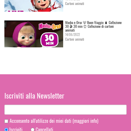
Cartoni animati
Masha e Orso 🐻 Buon Viaggio 🧳 Сollezione
30 🎬 30 min ⏰ Collezione di cartoni
animati
14/06/2022
Cartoni animati
Iscriviti alla Newsletter
Acconsento all'utilizzo dei miei dati
(maggiori info)
Iscriviti
Cancellati