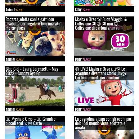
Ragazza adotta cani e gatti con
Masha e Orso 🐻 Buon Viaggio 🧳
disabilità per regalare loro una vita
Сollezione 30 🎬 30 min ⏰
meravigliosa
Collezione di cartoni animati
Blue Ciel - Laura Lorenzetti - May
🔴 LIVE! Masha e Orso 👱‍♀️🐻 Le
2022 - Sunday 6yo Gp
avventure diventano storie 🐰🐺
Cartoni animati per bambini
👱‍♀️ Masha e Orso ⭐🦸‍♀️ Grandi e
La cagnolina albina con gli occhi più
piccoli eroi ⚔️🤣 Carto
dolci del mondo viene adottata e
amata