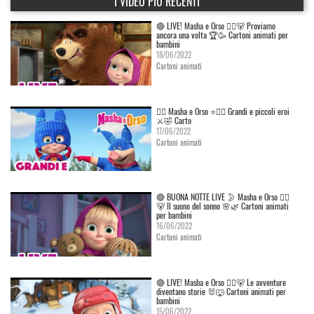
I VIDEO PIÙ RECENTI
🔴 LIVE! Masha e Orso 👱‍♀️🐻 Proviamo
ancora una volta 🏆🥳 Cartoni animati per
bambini
18/06/2022
Cartoni animati
👱‍♀️ Masha e Orso ⭐🦸‍♀️ Grandi e piccoli eroi
⚔️🤣 Carto
17/06/2022
Cartoni animati
🔴 BUONA NOTTE LIVE 🌛 Masha e Orso 👱‍♀️
🐻 Il suono del sonno 🌸🌿 Cartoni animati
per bambini
16/06/2022
Cartoni animati
🔴 LIVE! Masha e Orso 👱‍♀️🐻 Le avventure
diventano storie 🐰🐺 Cartoni animati per
bambini
15/06/2022