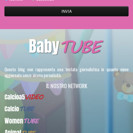
Questo blog non rappresenta una testata giornalistica in quanto viene
aggiornato senza alcuna periodicità.
IL NOSTRO NETWORK
Calcioa5Video
CalcioTUBE
WomenTUBE
AnimalTUBE