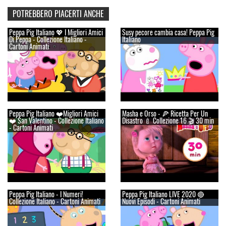
POTREBBERO PIACERTI ANCHE
Peppa Pig Italiano 💖 I Migliori Amici
Susy pecore cambia casa! Peppa Pig
Di Peppa - Collezione Italiano -
Italiano
Cartoni Animati
Peppa Pig Italiano ❤️Migliori Amici
Masha e Orso - 🍕 Ricetta Per Un
❤️ San Valentino - Collezione Italiano
Disastro 🍼 Сollezione 16 🎬 30 min
- Cartoni Animati
Peppa Pig Italiano - I Numeri!
Peppa Pig Italiano LIVE 2020 🔴
Collezione Italiano - Cartoni Animati
Nuovi Episodi - Cartoni Animati