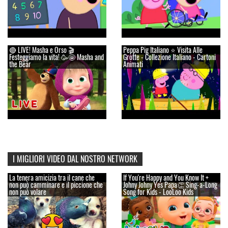
🔴 LIVE! Masha e Orso 🎬
Peppa Pig Italiano ⭐ Visita Alle
Festeggiamo la vita! 🥳🤩 Masha and
Grotte - Collezione Italiano - Cartoni
the Bear
Animati
I MIGLIORI VIDEO DAL NOSTRO NETWORK
La tenera amicizia tra il cane che
If You're Happy and You Know It +
non può camminare e il piccione che
Johny Johny Yes Papa👏 Sing-a-Long
non può volare
Song for Kids - LooLoo Kids