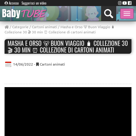
Accesso
Suggerisci un video
Toggle
naviga
/
Categorie
/
Cartoni animati
/ Masha e Orso 🐻 Buon Viaggio 🧳
Сollezione 30 🎬 30 min ⏰ Collezione di cartoni animati
MASHA E ORSO 🐻 BUON VIAGGIO 🧳 СOLLEZIONE 30
🎬 30 MIN ⏰ COLLEZIONE DI CARTONI ANIMATI
14/06/2022 -
Cartoni animati