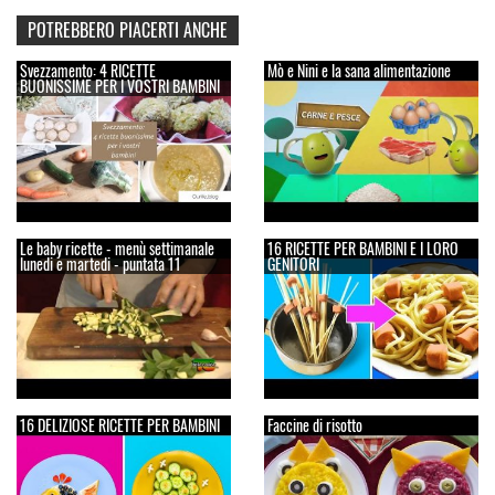
POTREBBERO PIACERTI ANCHE
Svezzamento: 4 RICETTE
Mò e Nini e la sana alimentazione
BUONISSIME PER I VOSTRI BAMBINI
Le baby ricette - menù settimanale
16 RICETTE PER BAMBINI E I LORO
lunedi e martedi - puntata 11
GENITORI
16 DELIZIOSE RICETTE PER BAMBINI
Faccine di risotto