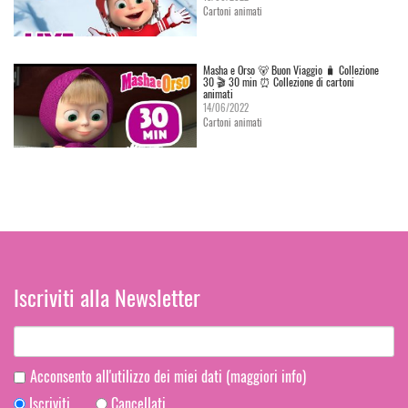
Cartoni animati
Masha e Orso 🐻 Buon Viaggio 🧳 Сollezione
30 🎬 30 min ⏰ Collezione di cartoni
animati
14/06/2022
Cartoni animati
Iscriviti alla Newsletter
Acconsento all'utilizzo dei miei dati
(maggiori info)
Iscriviti
Cancellati