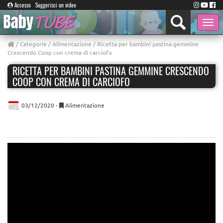
Accesso
Suggerisci un video
Toggle
naviga
/
Categorie
/
Alimentazione
/ Ricetta per bambini pastina gemmine
Crescendo Coop con crema di carciofo
RICETTA PER BAMBINI PASTINA GEMMINE CRESCENDO
COOP CON CREMA DI CARCIOFO
03/12/2020 -
Alimentazione