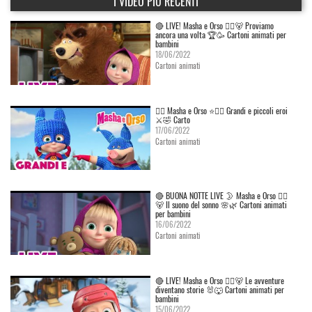
I VIDEO PIÙ RECENTI
🔴 LIVE! Masha e Orso 👱‍♀️🐻 Proviamo
ancora una volta 🏆🥳 Cartoni animati per
bambini
18/06/2022
Cartoni animati
👱‍♀️ Masha e Orso ⭐🦸‍♀️ Grandi e piccoli eroi
⚔️🤣 Carto
17/06/2022
Cartoni animati
🔴 BUONA NOTTE LIVE 🌛 Masha e Orso 👱‍♀️
🐻 Il suono del sonno 🌸🌿 Cartoni animati
per bambini
16/06/2022
Cartoni animati
🔴 LIVE! Masha e Orso 👱‍♀️🐻 Le avventure
diventano storie 🐰🐺 Cartoni animati per
bambini
15/06/2022