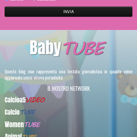
Questo blog non rappresenta una testata giornalistica in quanto viene
aggiornato senza alcuna periodicità.
IL NOSTRO NETWORK
Calcioa5Video
CalcioTUBE
WomenTUBE
AnimalTUBE