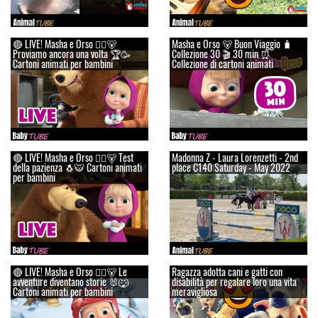
🔴 LIVE! Masha e Orso 👱‍♀️🐻
Masha e Orso 🐻 Buon Viaggio 🧳
Proviamo ancora una volta 🏆🥳
Сollezione 30 🎬 30 min ⏰
Cartoni animati per bambini
Collezione di cartoni animati
🔴 LIVE! Masha e Orso 👱‍♀️🐻 Test
Madonna Z - Laura Lorenzetti - 2nd
della pazienza 🐧🐯 Cartoni animati
place C140 Saturday - May 2022
per bambini
🔴 LIVE! Masha e Orso 👱‍♀️🐻 Le
Ragazza adotta cani e gatti con
avventure diventano storie 🐰🐺
disabilità per regalare loro una vita
Cartoni animati per bambini
meravigliosa