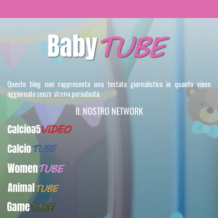
Questo blog non rappresenta una testata giornalistica in quanto viene
aggiornato senza alcuna periodicità.
IL NOSTRO NETWORK
Calcioa5Video
CalcioTUBE
WomenTUBE
AnimalTUBE
GameTUBE