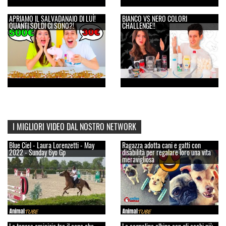
APRIAMO IL SALVADANAIO DI LUÌ!
BIANCO VS NERO COLORI
QUANTI SOLDI CI SONO?!
CHALLENGE!!
I MIGLIORI VIDEO DAL NOSTRO NETWORK
Blue Ciel - Laura Lorenzetti - May
Ragazza adotta cani e gatti con
2022 - Sunday 6yo Gp
disabilità per regalare loro una vita
meravigliosa