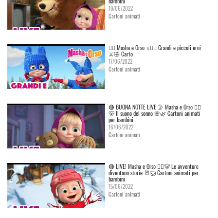
bambini
18/06/2022
Cartoni animati
👱‍♀️ Masha e Orso ⭐🦸‍♀️ Grandi e piccoli eroi
⚔️🤣 Carto
17/06/2022
Cartoni animati
🔴 BUONA NOTTE LIVE 🌛 Masha e Orso 👱‍♀️
🐻 Il suono del sonno 🌸🌿 Cartoni animati
per bambini
16/06/2022
Cartoni animati
🔴 LIVE! Masha e Orso 👱‍♀️🐻 Le avventure
diventano storie 🐰🐺 Cartoni animati per
bambini
15/06/2022
Cartoni animati