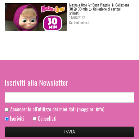
Masha e Orso 🐻 Buon Viaggio 🧳 Сollezione
30 🎬 30 min ⏰ Collezione di cartoni
animati
14/06/2022
Cartoni animati
Iscriviti alla Newsletter
Acconsento all'utilizzo dei miei dati
(maggiori info)
Iscriviti
Cancellati