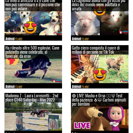
La tenera amicizia tra il cane che
La cagnolina albina con gli occhi più
non può camminare e il piccione che
dolci del mondo viene adottata e
non può volare
amata
Ha rilevato oltre 500 esplosivi. Cane
Gatto cieco conquista il cuore di
poliziotto viene celebrato, al
milioni di persone su Tik Tok
funerale, da eroe
Madonna Z - Laura Lorenzetti - 2nd
🔴 LIVE! Masha e Orso 👱‍♀️🐻 Test
place C140 Saturday - May 2022
della pazienza 🐧🐯 Cartoni animati
per bambini