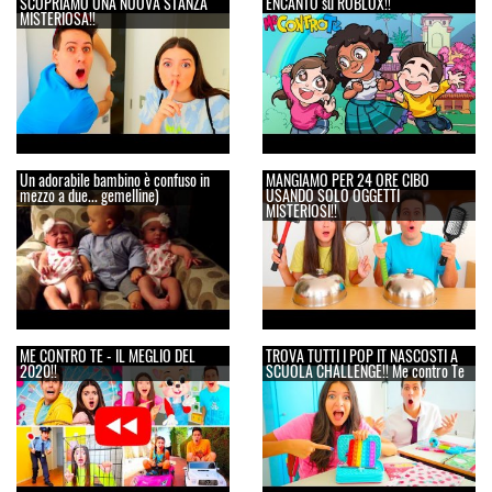
SCOPRIAMO UNA NUOVA STANZA
ENCANTO su ROBLOX!!
MISTERIOSA!!
Un adorabile bambino è confuso in
MANGIAMO PER 24 ORE CIBO
mezzo a due... gemelline)
USANDO SOLO OGGETTI
MISTERIOSI!!
ME CONTRO TE - IL MEGLIO DEL
TROVA TUTTI I POP IT NASCOSTI A
2020!!
SCUOLA CHALLENGE!! Me contro Te