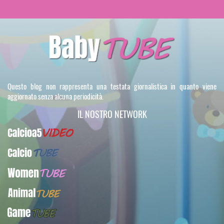
Questo blog non rappresenta una testata giornalistica in quanto viene
aggiornato senza alcuna periodicità.
IL NOSTRO NETWORK
Calcioa5Video
CalcioTUBE
WomenTUBE
AnimalTUBE
GameTUBE