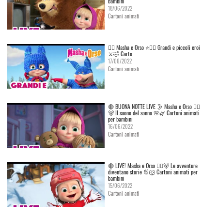
bambini
18/06/2022
Cartoni animati
👱‍♀️ Masha e Orso ⭐🦸‍♀️ Grandi e piccoli eroi
⚔️🤣 Carto
17/06/2022
Cartoni animati
🔴 BUONA NOTTE LIVE 🌛 Masha e Orso 👱‍♀️
🐻 Il suono del sonno 🌸🌿 Cartoni animati
per bambini
16/06/2022
Cartoni animati
🔴 LIVE! Masha e Orso 👱‍♀️🐻 Le avventure
diventano storie 🐰🐺 Cartoni animati per
bambini
15/06/2022
Cartoni animati