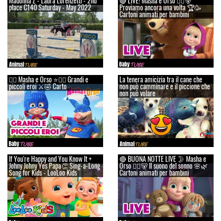
Madonna Z - Laura Lorenzetti - 2nd
🔴 LIVE! Masha e Orso 👱‍♀️🐻
place C140 Saturday - May 2022
Proviamo ancora una volta 🏆🥳
Cartoni animati per bambini
👱‍♀️ Masha e Orso ⭐🦸‍♀️ Grandi e
La tenera amicizia tra il cane che
piccoli eroi ⚔️🤣 Carto
non può camminare e il piccione che
non può volare
If You're Happy and You Know It +
🔴 BUONA NOTTE LIVE 🌛 Masha e
Johny Johny Yes Papa👏 Sing-a-Long
Orso 👱‍♀️🐻 Il suono del sonno 🌸🌿
Song for Kids - LooLoo Kids
Cartoni animati per bambini