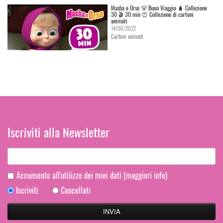
Masha e Orso 🐻 Buon Viaggio 🧳 Сollezione
30 🎬 30 min ⏰ Collezione di cartoni
animati
14/06/2022
Cartoni animati
Iscriviti alla Newsletter
Acconsento all'utilizzo dei miei dati
(maggiori info)
Iscriviti
Cancellati