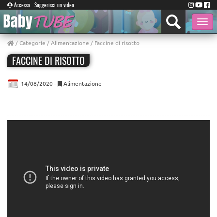
Accesso
Suggerisci un video
Toggle
naviga
/
Categorie
/
Alimentazione
/ Faccine di risotto
FACCINE DI RISOTTO
14/08/2020 -
Alimentazione