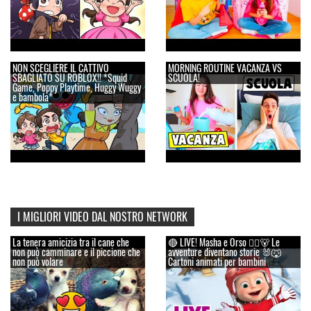
NON SCEGLIERE IL CATTIVO
MORNING ROUTINE VACANZA VS
SBAGLIATO SU ROBLOX!! *Squid
SCUOLA!
Game, Poppy Playtime, Huggy Wuggy
e bambola*
I MIGLIORI VIDEO DAL NOSTRO NETWORK
La tenera amicizia tra il cane che
🔴 LIVE! Masha e Orso 👱‍♀️🐻 Le
non può camminare e il piccione che
avventure diventano storie 🐰🐺
non può volare
Cartoni animati per bambini