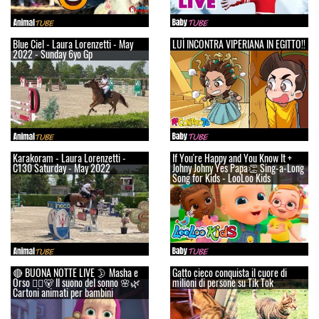
Blue Ciel - Laura Lorenzetti - May
LUÌ INCONTRA VIPERIANA IN EGITTO!!
2022 - Sunday 6yo Gp
Karakoram - Laura Lorenzetti -
If You're Happy and You Know It +
C130 Saturday - May 2022
Johny Johny Yes Papa👏 Sing-a-Long
Song for Kids - LooLoo Kids
🔴 BUONA NOTTE LIVE 🌛 Masha e
Gatto cieco conquista il cuore di
Orso 👱‍♀️🐻 Il suono del sonno 🌸🌿
milioni di persone su Tik Tok
Cartoni animati per bambini