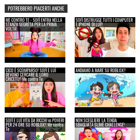
POTREBBERO PIACERTI ANCHE
ME CONTRO TE - SOFÌ ENTRA NELLA
SOFÌ DISTRUGGE TUTTI I COMPUTER
STANZA SEGRETA PER LA PRIMA
E IPHONE DI LUÌ!!
VOLTA!
CICO È SCOMPARSO! SOFÌ E LUÌ
ANDIAMO A MARE SU ROBLOX!!
DEVONO CERCARE IL LORO
CRICETO!! Me contro Te
SOFÌ E LUÌ VITA DA RICCHI vs POVERI
NON SCEGLIERE LA TENDA
PER 24 ORE SU ROBLOX!! Me contro
SBAGLIATA SLIME CHALLENGE!
Te