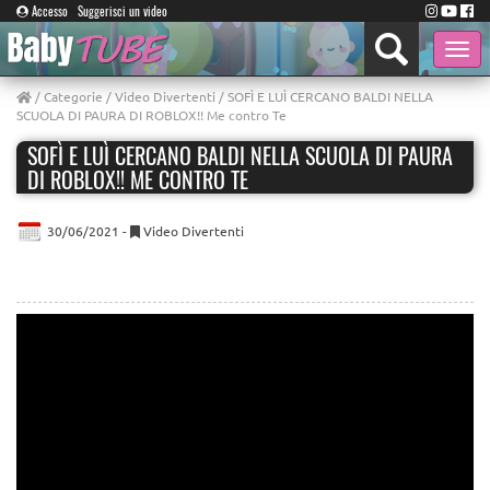
Accesso
Suggerisci un video
Toggle
naviga
/
Categorie
/
Video Divertenti
/ SOFÌ E LUÌ CERCANO BALDI NELLA
SCUOLA DI PAURA DI ROBLOX!! Me contro Te
SOFÌ E LUÌ CERCANO BALDI NELLA SCUOLA DI PAURA
DI ROBLOX!! ME CONTRO TE
30/06/2021 -
Video Divertenti