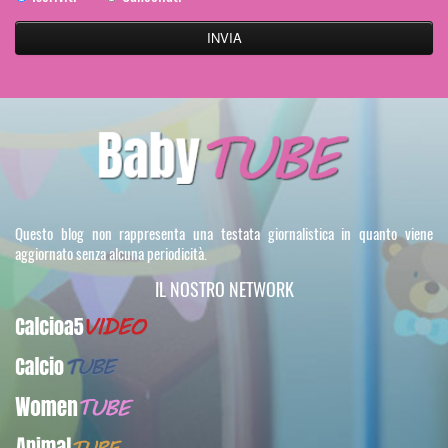
Questo blog non rappresenta una testata giornalistica in quanto viene
aggiornato senza alcuna periodicità.
IL NOSTRO NETWORK
Calcioa5Video
CalcioTUBE
WomenTUBE
AnimalTUBE