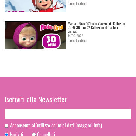
Cartoni animati
Masha e Orso 🐻 Buon Viaggio 🧳 Сollezione
30 🎬 30 min ⏰ Collezione di cartoni
animati
14/06/2022
Cartoni animati
Iscriviti alla Newsletter
Acconsento all'utilizzo dei miei dati
(maggiori info)
Iscriviti
Cancellati