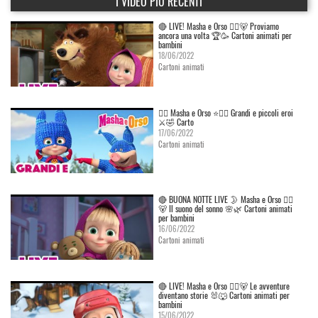
I VIDEO PIÙ RECENTI
🔴 LIVE! Masha e Orso 👱‍♀️🐻 Proviamo
ancora una volta 🏆🥳 Cartoni animati per
bambini
18/06/2022
Cartoni animati
👱‍♀️ Masha e Orso ⭐🦸‍♀️ Grandi e piccoli eroi
⚔️🤣 Carto
17/06/2022
Cartoni animati
🔴 BUONA NOTTE LIVE 🌛 Masha e Orso 👱‍♀️
🐻 Il suono del sonno 🌸🌿 Cartoni animati
per bambini
16/06/2022
Cartoni animati
🔴 LIVE! Masha e Orso 👱‍♀️🐻 Le avventure
diventano storie 🐰🐺 Cartoni animati per
bambini
15/06/2022