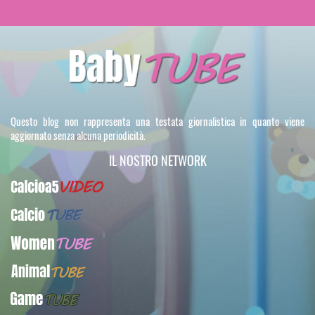
Questo blog non rappresenta una testata giornalistica in quanto viene
aggiornato senza alcuna periodicità.
IL NOSTRO NETWORK
Calcioa5Video
CalcioTUBE
WomenTUBE
AnimalTUBE
GameTUBE