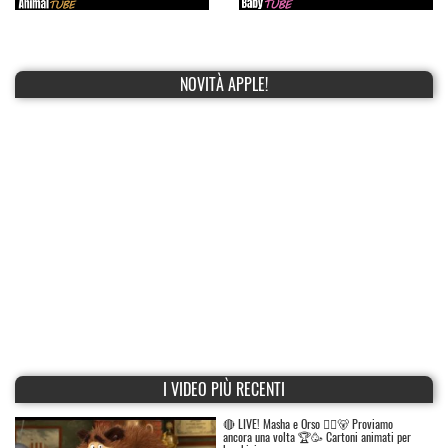
NOVITÀ APPLE!
I VIDEO PIÙ RECENTI
🔴 LIVE! Masha e Orso 👱‍♀️🐻 Proviamo
ancora una volta 🏆🥳 Cartoni animati per