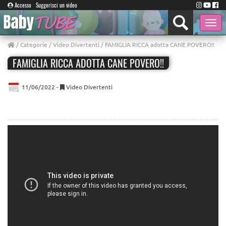
Accesso
Suggerisci un video
Toggle
naviga
/
Categorie
/
Video Divertenti
/ FAMIGLIA RICCA adotta CANE POVERO!!
FAMIGLIA RICCA ADOTTA CANE POVERO!!
11/06/2022 -
Video Divertenti