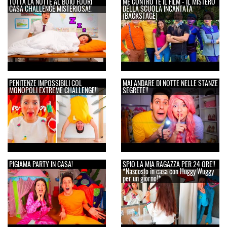
TUTTA LA NOTTE AL BUIO FUORI
ME CONTRO TE IL FILM - IL MISTERO
CASA CHALLENGE MISTERIOSA!!
DELLA SCUOLA INCANTATA
(BACKSTAGE)
PENITENZE IMPOSSIBILI COL
MAI ANDARE DI NOTTE NELLE STANZE
MONOPOLI EXTREME CHALLENGE!!
SEGRETE!!
PIGIAMA PARTY IN CASA!
SPIO LA MIA RAGAZZA PER 24 ORE!!
*Nascosto in casa con Huggy Wuggy
per un giorno!*