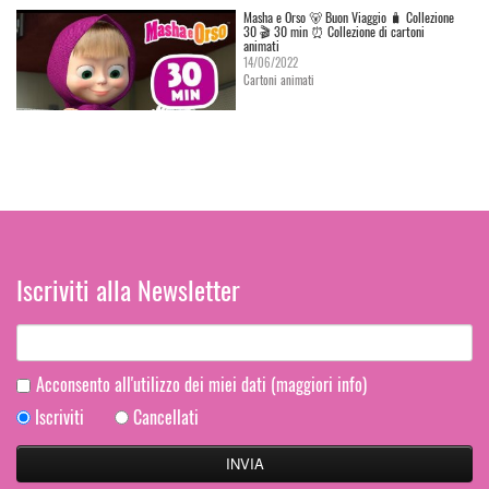
Masha e Orso 🐻 Buon Viaggio 🧳 Сollezione
30 🎬 30 min ⏰ Collezione di cartoni
animati
14/06/2022
Cartoni animati
Iscriviti alla Newsletter
Acconsento all'utilizzo dei miei dati
(maggiori info)
Iscriviti
Cancellati