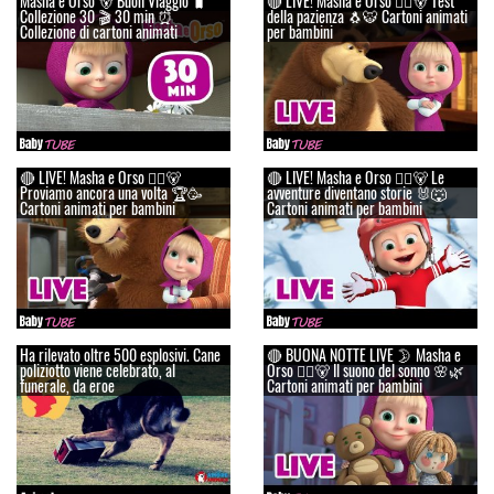
Masha e Orso 🐻 Buon Viaggio 🧳
🔴 LIVE! Masha e Orso 👱‍♀️🐻 Test
Сollezione 30 🎬 30 min ⏰
della pazienza 🐧🐯 Cartoni animati
Collezione di cartoni animati
per bambini
🔴 LIVE! Masha e Orso 👱‍♀️🐻
🔴 LIVE! Masha e Orso 👱‍♀️🐻 Le
Proviamo ancora una volta 🏆🥳
avventure diventano storie 🐰🐺
Cartoni animati per bambini
Cartoni animati per bambini
Ha rilevato oltre 500 esplosivi. Cane
🔴 BUONA NOTTE LIVE 🌛 Masha e
poliziotto viene celebrato, al
Orso 👱‍♀️🐻 Il suono del sonno 🌸🌿
funerale, da eroe
Cartoni animati per bambini