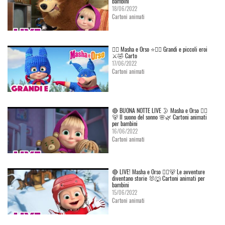
bambini
18/06/2022
Cartoni animati
👱‍♀️ Masha e Orso ⭐🦸‍♀️ Grandi e piccoli eroi
⚔️🤣 Carto
17/06/2022
Cartoni animati
🔴 BUONA NOTTE LIVE 🌛 Masha e Orso 👱‍♀️
🐻 Il suono del sonno 🌸🌿 Cartoni animati
per bambini
16/06/2022
Cartoni animati
🔴 LIVE! Masha e Orso 👱‍♀️🐻 Le avventure
diventano storie 🐰🐺 Cartoni animati per
bambini
15/06/2022
Cartoni animati