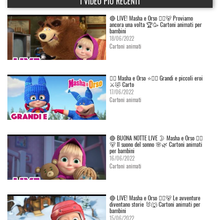
I VIDEO PIÙ RECENTI
🔴 LIVE! Masha e Orso 👱‍♀️🐻 Proviamo
ancora una volta 🏆🥳 Cartoni animati per
bambini
18/06/2022
Cartoni animati
👱‍♀️ Masha e Orso ⭐🦸‍♀️ Grandi e piccoli eroi
⚔️🤣 Carto
17/06/2022
Cartoni animati
🔴 BUONA NOTTE LIVE 🌛 Masha e Orso 👱‍♀️
🐻 Il suono del sonno 🌸🌿 Cartoni animati
per bambini
16/06/2022
Cartoni animati
🔴 LIVE! Masha e Orso 👱‍♀️🐻 Le avventure
diventano storie 🐰🐺 Cartoni animati per
bambini
15/06/2022