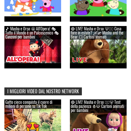
🎵 Masha e Orso 🤩 All'Opera! 🎭
🔴 LIVE! Masha e Orso 🐻👱‍♀️ Cosa
Tutto il Mondo è un Palcoscenico 🎭
fare in estate? 🛶🛫 Masha and the
Canzoni per bambini
Bear 💥 Cartoni animati
I MIGLIORI VIDEO DAL NOSTRO NETWORK
Gatto cieco conquista il cuore di
🔴 LIVE! Masha e Orso 👱‍♀️🐻 Test
milioni di persone su Tik Tok
della pazienza 🐧🐯 Cartoni animati
per bambini