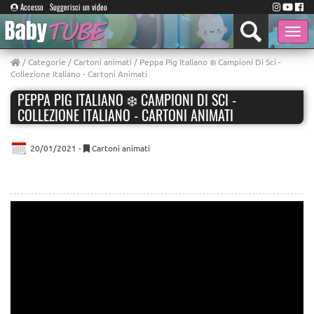
Accesso
Suggerisci un video
Toggle
naviga
/
Categorie
/
Cartoni animati
/ Peppa Pig Italiano ❄️ Campioni Di Sci -
Collezione Italiano - Cartoni Animati
PEPPA PIG ITALIANO ❄️ CAMPIONI DI SCI -
COLLEZIONE ITALIANO - CARTONI ANIMATI
20/01/2021 -
Cartoni animati