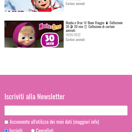
Cartoni animati
Masha e Orso 🐻 Buon Viaggio 🧳 Сollezione
30 🎬 30 min ⏰ Collezione di cartoni
animati
14/06/2022
Cartoni animati
Iscriviti alla Newsletter
Acconsento all'utilizzo dei miei dati
(maggiori info)
Iscriviti
Cancellati