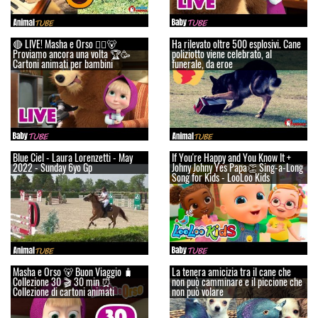
🔴 LIVE! Masha e Orso 👱‍♀️🐻
Ha rilevato oltre 500 esplosivi. Cane
Proviamo ancora una volta 🏆🥳
poliziotto viene celebrato, al
Cartoni animati per bambini
funerale, da eroe
Blue Ciel - Laura Lorenzetti - May
If You're Happy and You Know It +
2022 - Sunday 6yo Gp
Johny Johny Yes Papa👏 Sing-a-Long
Song for Kids - LooLoo Kids
Masha e Orso 🐻 Buon Viaggio 🧳
La tenera amicizia tra il cane che
Сollezione 30 🎬 30 min ⏰
non può camminare e il piccione che
Collezione di cartoni animati
non può volare