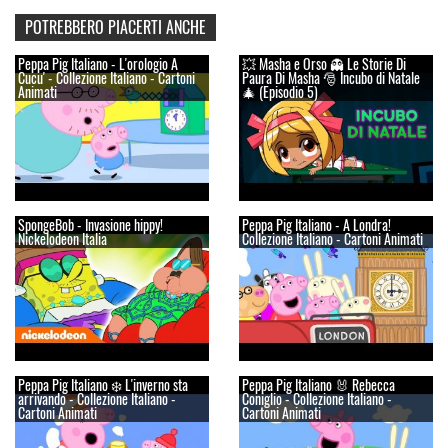
POTREBBERO PIACERTI ANCHE
Peppa Pig Italiano - L'orologio A
💥 Masha e Orso 👻 Le Storie Di
Cucu' - Collezione Italiano - Cartoni
Paura Di Masha 🎅 Incubo di Natale
Animati
🎄 (Episodio 5)
SpongeBob - Invasione hippy!
Peppa Pig Italiano - A Londra!
Nickelodeon Italia
Collezione Italiano - Cartoni Animati
Peppa Pig Italiano ❄️ L'inverno sta
Peppa Pig Italiano 🐰 Rebecca
arrivando - Collezione Italiano -
Coniglio - Collezione Italiano -
Cartoni Animati
Cartoni Animati