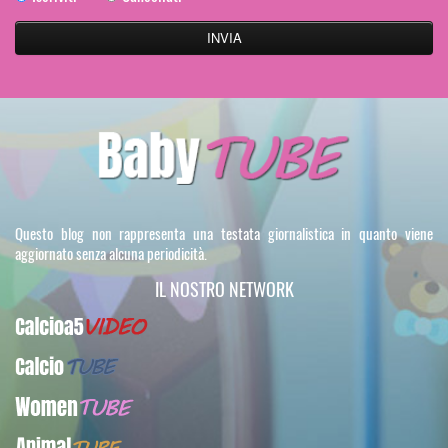
Questo blog non rappresenta una testata giornalistica in quanto viene
aggiornato senza alcuna periodicità.
IL NOSTRO NETWORK
Calcioa5Video
CalcioTUBE
WomenTUBE
AnimalTUBE