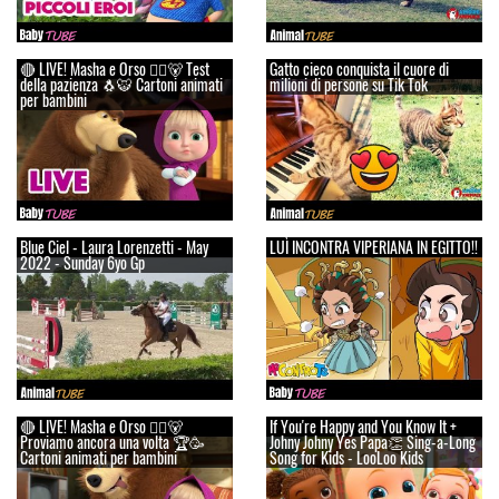
🔴 LIVE! Masha e Orso 👱‍♀️🐻 Test
Gatto cieco conquista il cuore di
della pazienza 🐧🐯 Cartoni animati
milioni di persone su Tik Tok
per bambini
Blue Ciel - Laura Lorenzetti - May
LUÌ INCONTRA VIPERIANA IN EGITTO!!
2022 - Sunday 6yo Gp
🔴 LIVE! Masha e Orso 👱‍♀️🐻
If You're Happy and You Know It +
Proviamo ancora una volta 🏆🥳
Johny Johny Yes Papa👏 Sing-a-Long
Cartoni animati per bambini
Song for Kids - LooLoo Kids