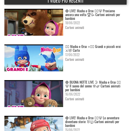
I VIDEO PIÙ RECENTI
🔴 LIVE! Masha e Orso 👱‍♀️🐻 Proviamo
ancora una volta 🏆🥳 Cartoni animati per
bambini
18/06/2022
Cartoni animati
👱‍♀️ Masha e Orso ⭐🦸‍♀️ Grandi e piccoli eroi
⚔️🤣 Carto
17/06/2022
Cartoni animati
🔴 BUONA NOTTE LIVE 🌛 Masha e Orso 👱‍♀️
🐻 Il suono del sonno 🌸🌿 Cartoni animati
per bambini
16/06/2022
Cartoni animati
🔴 LIVE! Masha e Orso 👱‍♀️🐻 Le avventure
diventano storie 🐰🐺 Cartoni animati per
bambini
15/06/2022