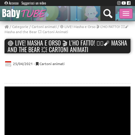
Accesso
Suggerisci un video
Toggle
naviga
/
Categorie
/
Cartoni animati
/ 🔴 LIVE! Masha e Orso 🎬 L'HO FATTO! 👱‍♀️🧨
Masha and the Bear 💥 Cartoni Animati
🔴 LIVE! MASHA E ORSO 🎬 L'HO FATTO! 👱‍♀️🧨 MASHA
AND THE BEAR 💥 CARTONI ANIMATI
25/04/2021 -
Cartoni animati