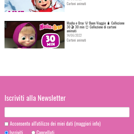
Cartoni animati
Masha e Orso 🐻 Buon Viaggio 🧳 Сollezione
30 🎬 30 min ⏰ Collezione di cartoni
animati
14/06/2022
Cartoni animati
Iscriviti alla Newsletter
Acconsento all'utilizzo dei miei dati
(maggiori info)
Iscriviti
Cancellati