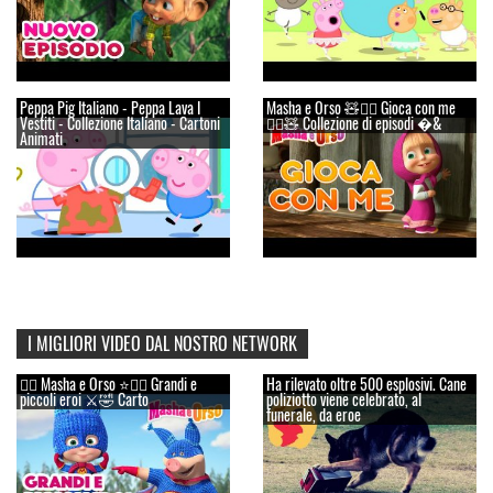
Peppa Pig Italiano - Peppa Lava I
Masha e Orso 🧸🤹‍♂️ Gioca con me
Vestiti - Collezione Italiano - Cartoni
🤹‍♂️🧸 Collezione di episodi �&
Animati
I MIGLIORI VIDEO DAL NOSTRO NETWORK
👱‍♀️ Masha e Orso ⭐🦸‍♀️ Grandi e
Ha rilevato oltre 500 esplosivi. Cane
piccoli eroi ⚔️🤣 Carto
poliziotto viene celebrato, al
funerale, da eroe