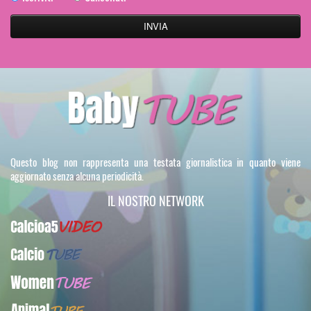
Questo blog non rappresenta una testata giornalistica in quanto viene
aggiornato senza alcuna periodicità.
IL NOSTRO NETWORK
Calcioa5Video
CalcioTUBE
WomenTUBE
AnimalTUBE