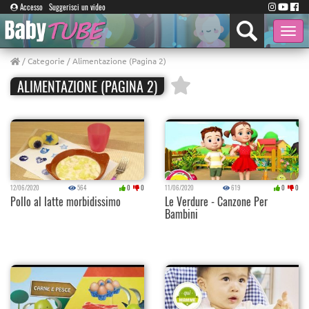
Accesso
Suggerisci un video
Toggle
naviga
/
Categorie
/ Alimentazione (Pagina 2)
ALIMENTAZIONE (PAGINA 2)
12/06/2020
564
0
0
11/06/2020
619
0
0
Pollo al latte morbidissimo
Le Verdure - Canzone Per
Bambini