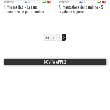
01/04/2020
597
0
0
01/04/2020
626
0
0
Il mio medico - La sana
Alimentazione del bambino - 5
alimentazione per i bambini
regole da seguire
««
«
1
2
NOVITÀ APPLE!