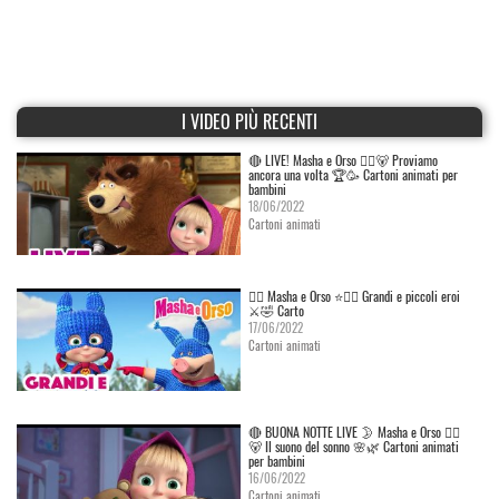
I VIDEO PIÙ RECENTI
🔴 LIVE! Masha e Orso 👱‍♀️🐻 Proviamo
ancora una volta 🏆🥳 Cartoni animati per
bambini
18/06/2022
Cartoni animati
👱‍♀️ Masha e Orso ⭐🦸‍♀️ Grandi e piccoli eroi
⚔️🤣 Carto
17/06/2022
Cartoni animati
🔴 BUONA NOTTE LIVE 🌛 Masha e Orso 👱‍♀️
🐻 Il suono del sonno 🌸🌿 Cartoni animati
per bambini
16/06/2022
Cartoni animati