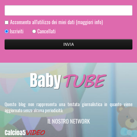
Acconsento all'utilizzo dei miei dati
(maggiori info)
Iscriviti
Cancellati
Questo blog non rappresenta una testata giornalistica in quanto viene
aggiornato senza alcuna periodicità.
IL NOSTRO NETWORK
Calcioa5Video