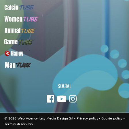
CalcioTUBE
WomenTUBE
AnimalTUBE
GameTUBE
PcHappy
ManTUBE
SOCIAL
© 2026 Web Agency Italy Media Design Srl -
Privacy policy
-
Cookie policy
-
Termini di servizio