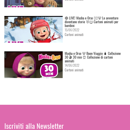
🔴 LIVE! Masha e Orso 👱‍♀️🐻 Le avventure
diventano storie 🐰🐺 Cartoni animati per
bambini
15/06/2022
Cartoni animati
Masha e Orso 🐻 Buon Viaggio 🧳 Сollezione
30 🎬 30 min ⏰ Collezione di cartoni
animati
14/06/2022
Cartoni animati
Iscriviti alla Newsletter