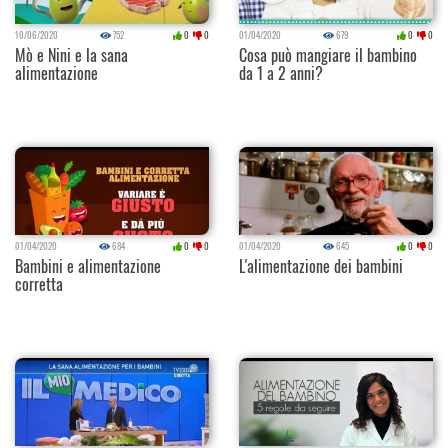
10/06/2020
752
0
0
01/04/2020
679
0
0
Mò e Nini e la sana
Cosa può mangiare il bambino
alimentazione
da 1 a 2 anni?
01/04/2020
684
0
0
01/04/2020
645
0
0
Bambini e alimentazione
L'alimentazione dei bambini
corretta