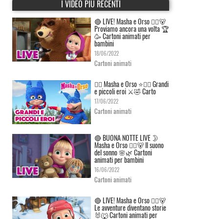
I VIDEO PIÙ RECENTI
🔴 LIVE! Masha e Orso 👱‍♀️🐻
Proviamo ancora una volta 🏆
🥳 Cartoni animati per
bambini
18/06/2022
Cartoni animati
👱‍♀️ Masha e Orso ⭐🦸‍♀️ Grandi
e piccoli eroi ⚔️🤣 Carto
17/06/2022
Cartoni animati
🔴 BUONA NOTTE LIVE 🌛
Masha e Orso 👱‍♀️🐻 Il suono
del sonno 🌸🌿 Cartoni
animati per bambini
16/06/2022
Cartoni animati
🔴 LIVE! Masha e Orso 👱‍♀️🐻
Le avventure diventano storie
🐰🐺 Cartoni animati per