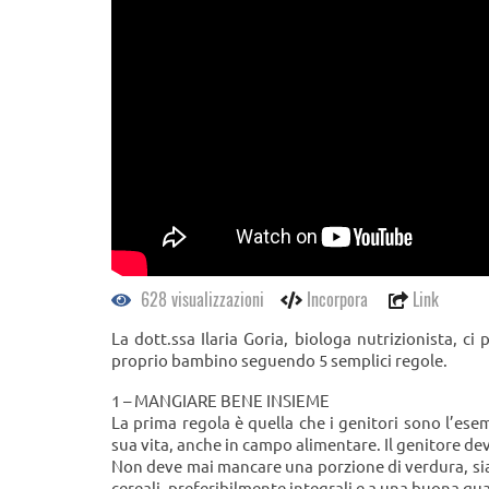
628 visualizzazioni
Incorpora
Link
La dott.ssa Ilaria Goria, biologa nutrizionista, c
proprio bambino seguendo 5 semplici regole.
1 – MANGIARE BENE INSIEME
La prima regola è quella che i genitori sono l’es
sua vita, anche in campo alimentare. Il genitore dev
Non deve mai mancare una porzione di verdura, sia 
cereali, preferibilmente integrali e a una buona qu