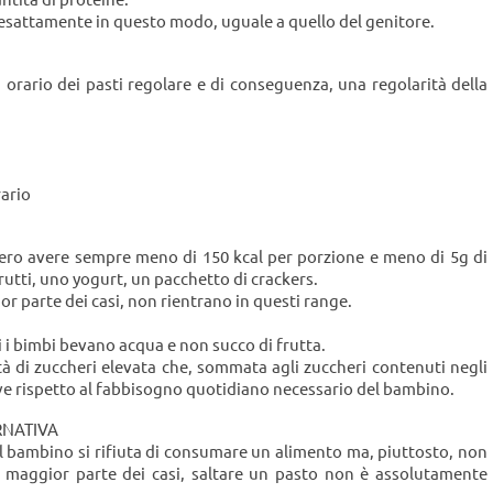
 esattamente in questo modo, uguale a quello del genitore.
orario dei pasti regolare e di conseguenza, una regolarità della
rario
bero avere sempre meno di 150 kcal per porzione e meno di 5g di
 frutti, uno yogurt, un pacchetto di crackers.
r parte dei casi, non rientrano in questi range.
i i bimbi bevano acqua e non succo di frutta.
di zuccheri elevata che, sommata agli zuccheri contenuti negli
ive rispetto al fabbisogno quotidiano necessario del bambino.
RNATIVA
il bambino si rifiuta di consumare un alimento ma, piuttosto, non
a maggior parte dei casi, saltare un pasto non è assolutamente