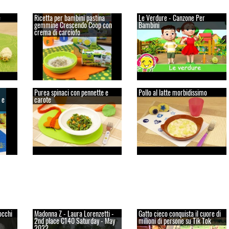
e
Ricetta per bambini pastina
Le Verdure - Canzone Per
gemmine Crescendo Coop con
Bambini
crema di carciofo
Purea spinaci con pennette e
Pollo al latte morbidissimo
 e
carote
occhi
Madonna Z - Laura Lorenzetti -
Gatto cieco conquista il cuore di
2nd place C140 Saturday - May
milioni di persone su Tik Tok
2022