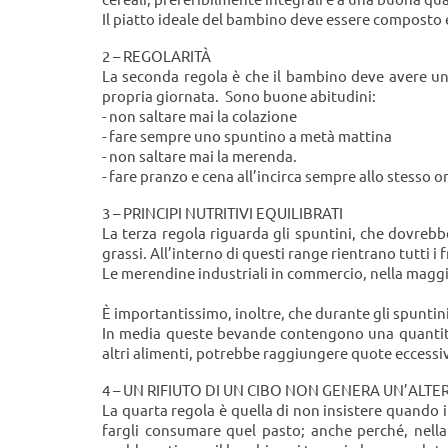
Il piatto ideale del bambino deve essere composto
2 – REGOLARITÀ
La seconda regola è che il bambino deve avere un 
propria giornata. Sono buone abitudini:
- non saltare mai la colazione
- fare sempre uno spuntino a metà mattina
- non saltare mai la merenda.
- fare pranzo e cena all’incirca sempre allo stesso o
3 – PRINCIPI NUTRITIVI EQUILIBRATI
La terza regola riguarda gli spuntini, che dovreb
grassi. All’interno di questi range rientrano tutti i
Le merendine industriali in commercio, nella maggio
È importantissimo, inoltre, che durante gli spuntin
In media queste bevande contengono una quantità 
altri alimenti, potrebbe raggiungere quote eccess
4 – UN RIFIUTO DI UN CIBO NON GENERA UN’ALTE
La quarta regola è quella di non insistere quando 
fargli consumare quel pasto; anche perché, nell