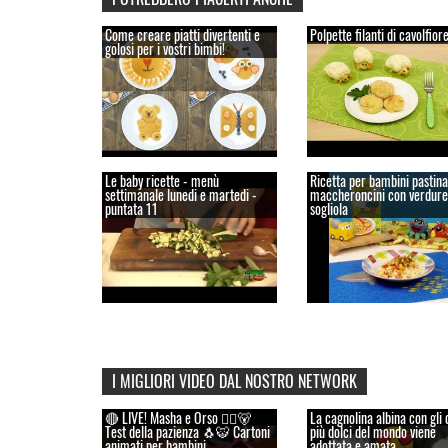
Come creare piatti divertenti e
Polpette filanti di cavolfior
golosi per i vostri bimbi!
Le baby ricette - menù
Ricetta per bambini pastina
settimanale lunedi e martedi -
maccheroncini con verdure
puntata 11
sogliola
I MIGLIORI VIDEO DAL NOSTRO NETWORK
🔴 LIVE! Masha e Orso 👱‍♀️🐻
La cagnolina albina con gli 
Test della pazienza 🐧🐯 Cartoni
più dolci del mondo viene
animati per bambini
adottata e amata