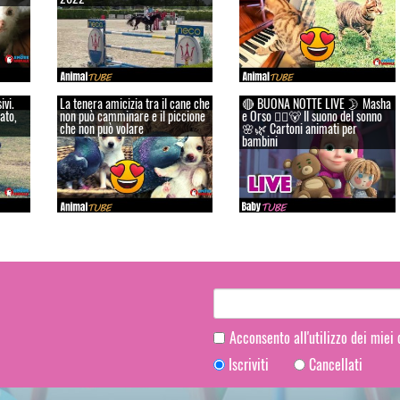
ivi.
La tenera amicizia tra il cane che
🔴 BUONA NOTTE LIVE 🌛 Masha
ato,
non può camminare e il piccione
e Orso 👱‍♀️🐻 Il suono del sonno
che non può volare
🌸🌿 Cartoni animati per
bambini
Acconsento all'utilizzo dei miei
Iscriviti
Cancellati