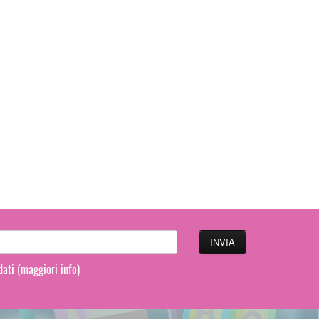
 dati
(maggiori info)