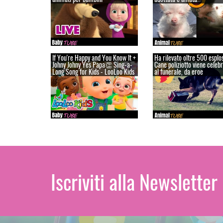
If You're Happy and You Know It +
Ha rilevato oltre 500 esplos
Johny Johny Yes Papa👏 Sing-a-
Cane poliziotto viene celebr
Long Song for Kids - LooLoo Kids
al funerale, da eroe
Iscriviti alla Newsletter