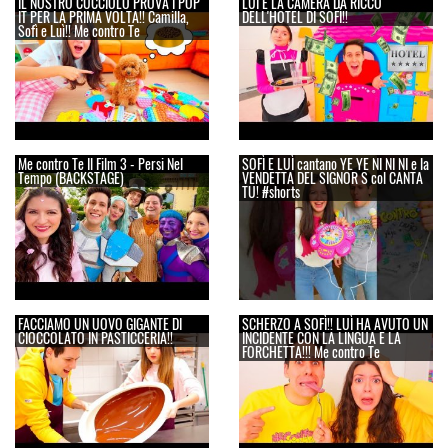
IL NOSTRO CUCCIOLO PROVA I POP
LUÌ E LA CAMERA DA RICCO
IT PER LA PRIMA VOLTA!! Camilla,
DELL'HOTEL DI SOFÌ!!
Sofì e Luì!! Me contro Te
Me contro Te Il Film 3 - Persi Nel
SOFÌ E LUÌ cantano YE YE NI NI NI e la
Tempo (BACKSTAGE)
VENDETTA DEL SIGNOR S col CANTA
TU! #shorts
FACCIAMO UN UOVO GIGANTE DI
SCHERZO A SOFÌ!! LUÌ HA AVUTO UN
CIOCCOLATO IN PASTICCERIA!!
INCIDENTE CON LA LINGUA E LA
FORCHETTA!!! Me contro Te