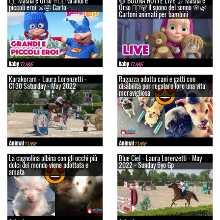
👱‍♀️ Masha e Orso ⭐🦸‍♀️ Grandi e
🔴 BUONA NOTTE LIVE 🌛 Masha e
piccoli eroi ⚔️🤣 Carto
Orso 👱‍♀️🐻 Il suono del sonno 🌸🌿
Cartoni animati per bambini
Karakoram - Laura Lorenzetti -
Ragazza adotta cani e gatti con
C130 Saturday - May 2022
disabilità per regalare loro una vita
meravigliosa
La cagnolina albina con gli occhi più
Blue Ciel - Laura Lorenzetti - May
dolci del mondo viene adottata e
2022 - Sunday 6yo Gp
amata