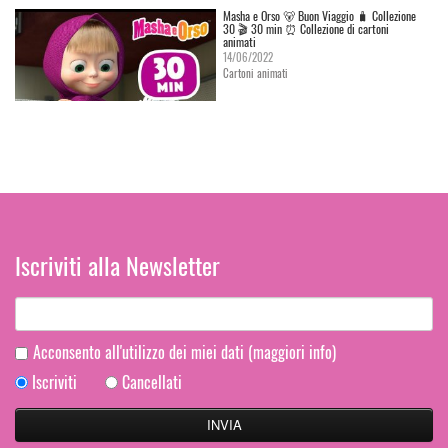
Masha e Orso 🐻 Buon Viaggio 🧳 Сollezione
30 🎬 30 min ⏰ Collezione di cartoni
animati
14/06/2022
Cartoni animati
Iscriviti alla Newsletter
Acconsento all'utilizzo dei miei dati
(maggiori info)
Iscriviti
Cancellati