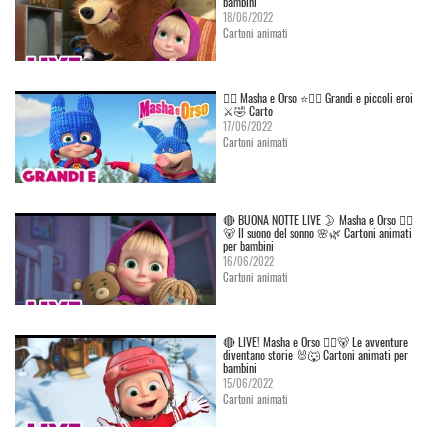
bambini
18/06/2022
Cartoni animati
👱‍♀️ Masha e Orso ⭐🦸‍♀️ Grandi e piccoli eroi
⚔️🤣 Carto
17/06/2022
Cartoni animati
🔴 BUONA NOTTE LIVE 🌛 Masha e Orso 👱‍♀️
🐻 Il suono del sonno 🌸🌿 Cartoni animati
per bambini
16/06/2022
Cartoni animati
🔴 LIVE! Masha e Orso 👱‍♀️🐻 Le avventure
diventano storie 🐰🐺 Cartoni animati per
bambini
15/06/2022
Cartoni animati