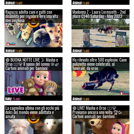
Ragazza adotta cani e gatti con
Madonna Z - Laura Lorenzetti - 2nd
disabilità per regalare loro una vita
place C140 Saturday - May 2022
meravigliosa
🔴 BUONA NOTTE LIVE 🌛 Masha e
Ha rilevato oltre 500 esplosivi. Cane
Orso 👱‍♀️🐻 Il suono del sonno 🌸🌿
poliziotto viene celebrato, al
Cartoni animati per bambini
funerale, da eroe
La cagnolina albina con gli occhi più
🔴 LIVE! Masha e Orso 👱‍♀️🐻
dolci del mondo viene adottata e
Proviamo ancora una volta 🏆🥳
amata
Cartoni animati per bambini