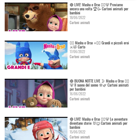
🔴 LIVE! Masha e Orso 👱‍♀️🐻 Proviamo
ancora una volta 🏆🥳 Cartoni animati per
bambini
18/06/2022
Cartoni animati
👱‍♀️ Masha e Orso ⭐🦸‍♀️ Grandi e piccoli eroi
⚔️🤣 Carto
17/06/2022
Cartoni animati
🔴 BUONA NOTTE LIVE 🌛 Masha e Orso 👱‍♀️
🐻 Il suono del sonno 🌸🌿 Cartoni animati
per bambini
16/06/2022
Cartoni animati
🔴 LIVE! Masha e Orso 👱‍♀️🐻 Le avventure
diventano storie 🐰🐺 Cartoni animati per
bambini
15/06/2022
Cartoni animati