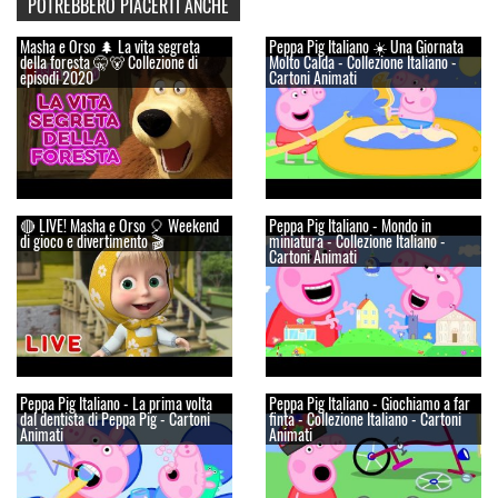
POTREBBERO PIACERTI ANCHE
Masha e Orso 🌲 La vita segreta
Peppa Pig Italiano ☀️ Una Giornata
della foresta 🤫🐻 Collezione di
Molto Calda - Collezione Italiano -
episodi 2020
Cartoni Animati
🔴 LIVE! Masha e Orso 🎈 Weekend
Peppa Pig Italiano - Mondo in
di gioco e divertimento 🎬
miniatura - Collezione Italiano -
Cartoni Animati
Peppa Pig Italiano - La prima volta
Peppa Pig Italiano - Giochiamo a far
dal dentista di Peppa Pig - Cartoni
finta - Collezione Italiano - Cartoni
Animati
Animati