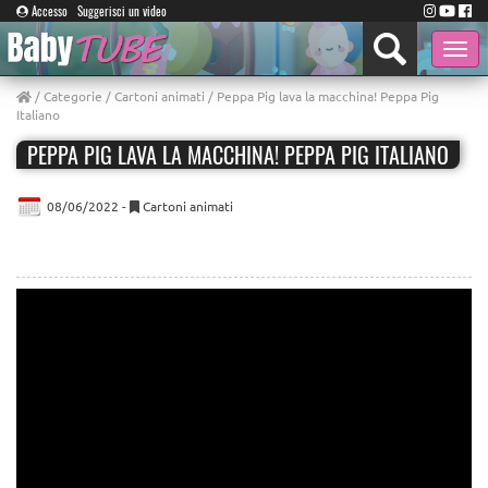
Accesso
Suggerisci un video
Toggle
naviga
/
Categorie
/
Cartoni animati
/ Peppa Pig lava la macchina! Peppa Pig
Italiano
PEPPA PIG LAVA LA MACCHINA! PEPPA PIG ITALIANO
08/06/2022 -
Cartoni animati