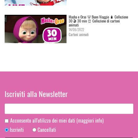
Masha e Orso 🐻 Buon Viaggio 🧳 Сollezione
30 🎬 30 min ⏰ Collezione di cartoni
animati
14/06/2022
Cartoni animati
Iscriviti alla Newsletter
Acconsento all'utilizzo dei miei dati
(maggiori info)
Iscriviti
Cancellati