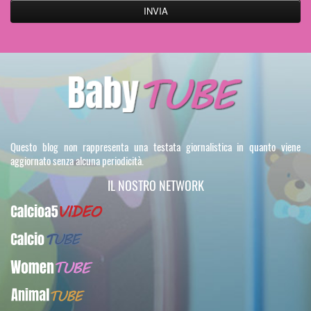
Questo blog non rappresenta una testata giornalistica in quanto viene
aggiornato senza alcuna periodicità.
IL NOSTRO NETWORK
Calcioa5Video
CalcioTUBE
WomenTUBE
AnimalTUBE