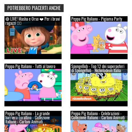
POTREBBERO PIACERTI ANCHE
🔴 LIVE! Masha e Orso ❤️ Per i bravi
Peppa Pig Italiano - Pigiama Party
ragazzi 👱‍♀️
Peppa Pig Italiano - Tutti al lavoro
SpongeBob - Top 12 dei superpoteri
di SpongeBob - Nickelodeon Italia
Peppa Pig Italiano - La grande
Peppa Pig Italiano - Celebrazioni -
barriera corallina - Collezione
Collezione Italiano - Cartoni Animati
Italiano - Cartoni Animati