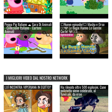
Peppa Pig Italiano 🐢 Gara Di Animali
💥Nuovo episodio!💥 Masha e Orso
- Collezione Italiano - Cartoni
👱‍♀️🐼 Le Bugie Hanno Le Gambe
Animati
Corte! 🐼👱‍♀ï
I MIGLIORI VIDEO DAL NOSTRO NETWORK
LUÌ INCONTRA VIPERIANA IN EGITTO!!
Ha rilevato oltre 500 esplosivi. Cane
poliziotto viene celebrato, al
funerale, da eroe