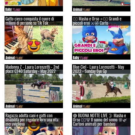
Gatto cieco conquista il cuore di
👱‍♀️ Masha e Orso ⭐🦸‍♀️ Grandi e
milioni di persone su Tik Tok
piccoli eroi ⚔️🤣 Carto
Madonna Z - Laura Lorenzetti - 2nd
Blue Ciel - Laura Lorenzetti - May
place C140 Saturday - May 2022
2022 - Sunday 6yo Gp
Ragazza adotta cani e gatti con
🔴 BUONA NOTTE LIVE 🌛 Masha e
disabilità per regalare loro una vita
Orso 👱‍♀️🐻 Il suono del sonno 🌸🌿
meravigliosa
Cartoni animati per bambini