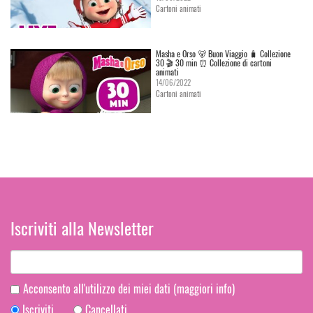
Cartoni animati
Masha e Orso 🐻 Buon Viaggio 🧳 Сollezione
30 🎬 30 min ⏰ Collezione di cartoni
animati
14/06/2022
Cartoni animati
Iscriviti alla Newsletter
Acconsento all'utilizzo dei miei dati
(maggiori info)
Iscriviti
Cancellati