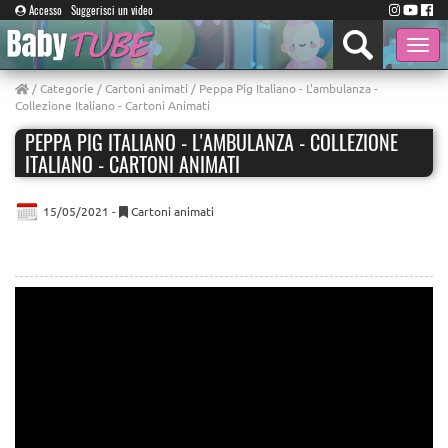
Accesso
Suggerisci un video
Toggle
naviga
/
Categorie
/
Cartoni animati
/ Peppa Pig Italiano - L'ambulanza -
Collezione Italiano - Cartoni Animati
PEPPA PIG ITALIANO - L'AMBULANZA - COLLEZIONE
ITALIANO - CARTONI ANIMATI
15/05/2021 -
Cartoni animati