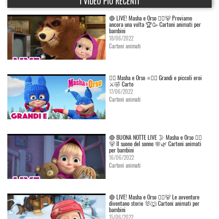
I VIDEO PIÙ RECENTI
🔴 LIVE! Masha e Orso 👱‍♀️🐻 Proviamo
ancora una volta 🏆🥳 Cartoni animati per
bambini
18/06/2022
Cartoni animati
👱‍♀️ Masha e Orso ⭐🦸‍♀️ Grandi e piccoli eroi
⚔️🤣 Carto
17/06/2022
Cartoni animati
🔴 BUONA NOTTE LIVE 🌛 Masha e Orso 👱‍♀️
🐻 Il suono del sonno 🌸🌿 Cartoni animati
per bambini
16/06/2022
Cartoni animati
🔴 LIVE! Masha e Orso 👱‍♀️🐻 Le avventure
diventano storie 🐰🐺 Cartoni animati per
bambini
15/06/2022