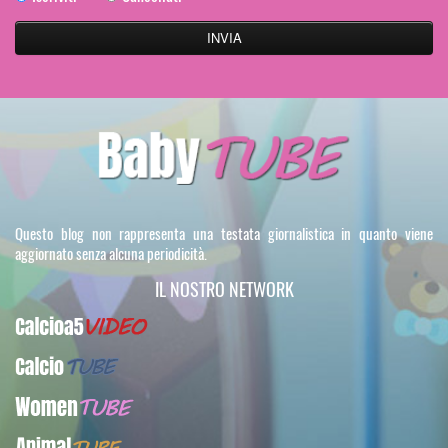
Questo blog non rappresenta una testata giornalistica in quanto viene
aggiornato senza alcuna periodicità.
IL NOSTRO NETWORK
Calcioa5Video
CalcioTUBE
WomenTUBE
AnimalTUBE