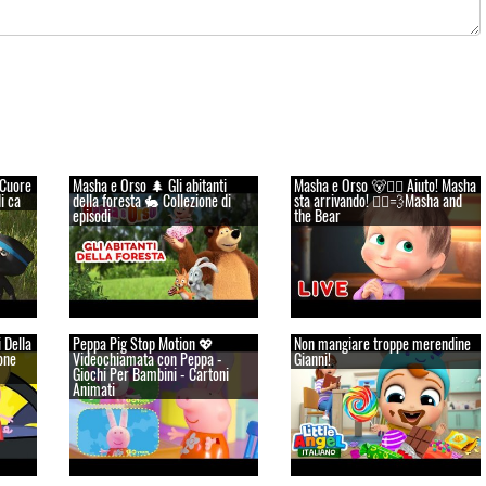
 Cuore
Masha e Orso 🌲 Gli abitanti
Masha e Orso 🐻👱‍♀️ Aiuto! Masha
i ca
della foresta 🐇 Collezione di
sta arrivando! 🏃‍♀️💨Masha and
episodi
the Bear
i Della
Peppa Pig Stop Motion 💖
Non mangiare troppe merendine
one
Videochiamata con Peppa -
Gianni!
Giochi Per Bambini - Cartoni
Animati