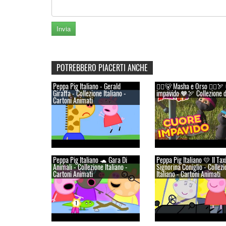
POTREBBERO PIACERTI ANCHE
Peppa Pig Italiano - Gerald
👱‍♀️🐻 Masha e Orso 👱‍♀️🏹
Giraffa - Collezione Italiano -
impavido 🧡🏹 Collezione d
Cartoni Animati
Peppa Pig Italiano 🐢 Gara Di
Peppa Pig Italiano 💛 Il Tax
Animali - Collezione Italiano -
Signorina Coniglio - Collezi
Cartoni Animati
Italiano - Cartoni Animati