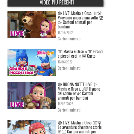
I VIDEO PIÙ RECENTI
🔴 LIVE! Masha e Orso 👱‍♀️🐻
Proviamo ancora una volta 🏆
🥳 Cartoni animati per
bambini
18/06/2022
Cartoni animati
👱‍♀️ Masha e Orso ⭐🦸‍♀️ Grandi
e piccoli eroi ⚔️🤣 Carto
17/06/2022
Cartoni animati
🔴 BUONA NOTTE LIVE 🌛
Masha e Orso 👱‍♀️🐻 Il suono
del sonno 🌸🌿 Cartoni
animati per bambini
16/06/2022
Cartoni animati
🔴 LIVE! Masha e Orso 👱‍♀️🐻
Le avventure diventano storie
🐰🐺 Cartoni animati per