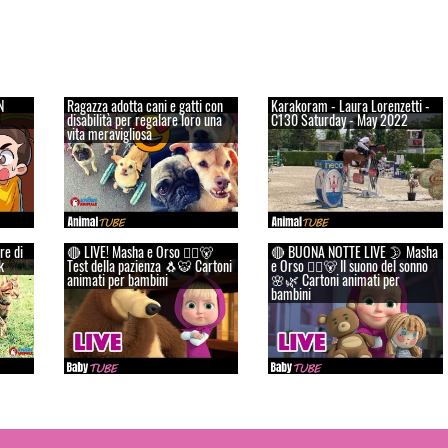
N
Ragazza adotta cani e gatti con
Karakoram - Laura Lorenzetti -
disabilità per regalare loro una
C130 Saturday - May 2022
vita meravigliosa
re di
🔴 LIVE! Masha e Orso 👱‍♀️🐻
🔴 BUONA NOTTE LIVE 🌛 Masha
k
Test della pazienza 🐧🐯 Cartoni
e Orso 👱‍♀️🐻 Il suono del sonno
animati per bambini
🌸🌿 Cartoni animati per
bambini