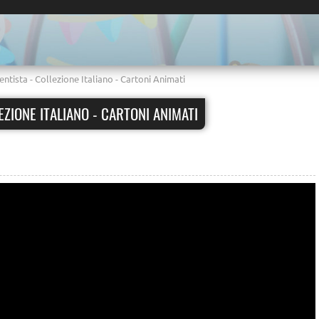
entista - Collezione Italiano - Cartoni Animati
LEZIONE ITALIANO - CARTONI ANIMATI