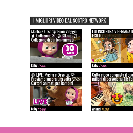
I MIGLIORI VIDEO DAL NOSTRO NETWORK
Masha e Orso 🐻 Buon Viaggio
LUÌ INCONTRA VIPERIANA I
🧳 Сollezione 30 🎬 30 min ⏰
EGITTO!!
Collezione di cartoni animati
🔴 LIVE! Masha e Orso 👱‍♀️🐻
Gatto cieco conquista il cuo
Proviamo ancora una volta 🏆🥳
milioni di persone su Tik To
Cartoni animati per bambini