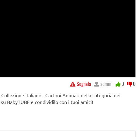
Segnala
admin
0
0
- Collezione Italiano - Cartoni Animati della categoria dei
 su BabyTUBE e condividilo con i tuoi amici!