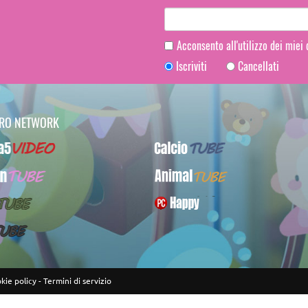
Acconsento all'utilizzo dei miei
Iscriviti
Cancellati
TRO NETWORK
Video
CalcioTUBE
UBE
AnimalTUBE
BE
PcHappy
E
kie policy
-
Termini di servizio