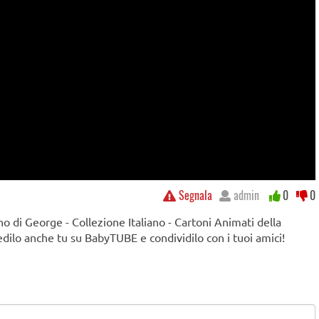
Segnala
admin
0
0
no di George - Collezione Italiano - Cartoni Animati della
edilo anche tu su BabyTUBE e condividilo con i tuoi amici!