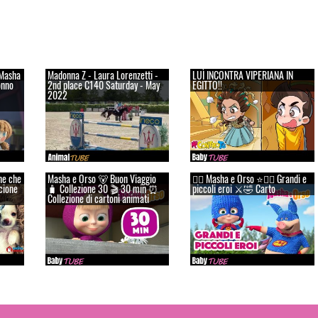
Masha
Madonna Z - Laura Lorenzetti -
LUÌ INCONTRA VIPERIANA IN
onno
2nd place C140 Saturday - May
EGITTO!!
2022
ane che
Masha e Orso 🐻 Buon Viaggio
👱‍♀️ Masha e Orso ⭐🦸‍♀️ Grandi e
cione
🧳 Сollezione 30 🎬 30 min ⏰
piccoli eroi ⚔️🤣 Carto
Collezione di cartoni animati