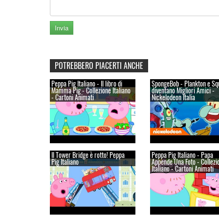
POTREBBERO PIACERTI ANCHE
Peppa Pig Italiano - Il libro di
SpongeBob - Plankton e Sq
Mamma Pig - Collezione Italiano
diventano Migliori Amici -
- Cartoni Animati
Nickelodeon Italia
Il Tower Bridge è rotto! Peppa
Peppa Pig Italiano - Papa
Pig Italiano
Appende Una Foto - Collezi
Italiano - Cartoni Animati