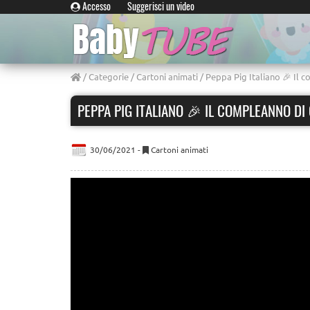
Accesso
Suggerisci un video
/
Categorie
/
Cartoni animati
/ Peppa Pig Italiano 🎉 Il c
PEPPA PIG ITALIANO 🎉 IL COMPLEANNO DI 
30/06/2021 -
Cartoni animati