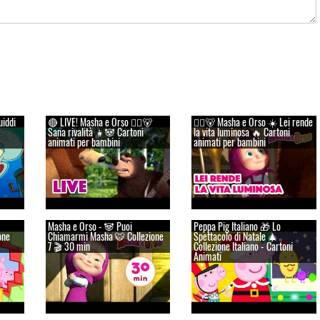
uiddi
🔴 LIVE! Masha e Orso 👱‍♀️🐻
👱‍♀️🐻 Masha e Orso ☀️ Lei rende
Sana rivalità 👧🐼 Cartoni
la vita luminosa 🔥 Cartoni
animati per bambini
animati per bambini
Masha e Orso - 🐼 Puoi
Peppa Pig Italiano 🎁 Lo
one
Chiamarmi Masha 🐯 Сollezione
Spettacolo di Natale 🎄
7 🎬 30 min
Collezione Italiano - Cartoni
Animati