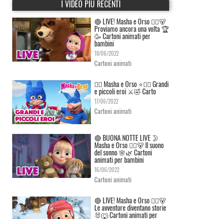
I VIDEO PIÙ RECENTI
🔴 LIVE! Masha e Orso 👱‍♀️🐻
Proviamo ancora una volta 🏆
🥳 Cartoni animati per
bambini
18/06/2022
Cartoni animati
👱‍♀️ Masha e Orso ⭐🦸‍♀️ Grandi
e piccoli eroi ⚔️🤣 Carto
17/06/2022
Cartoni animati
🔴 BUONA NOTTE LIVE 🌛
Masha e Orso 👱‍♀️🐻 Il suono
del sonno 🌸🌿 Cartoni
animati per bambini
16/06/2022
Cartoni animati
🔴 LIVE! Masha e Orso 👱‍♀️🐻
Le avventure diventano storie
🐰🐺 Cartoni animati per