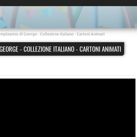
ompleanno di George - Collezione Italiano - Cartoni Animati
GEORGE - COLLEZIONE ITALIANO - CARTONI ANIMATI