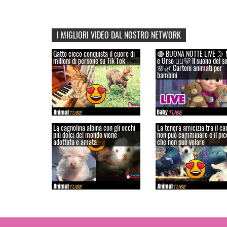
I MIGLIORI VIDEO DAL NOSTRO NETWORK
Gatto cieco conquista il cuore di
🔴 BUONA NOTTE LIVE 🌛 
milioni di persone su Tik Tok
e Orso 👱‍♀️🐻 Il suono del s
🌸🌿 Cartoni animati per
bambini
La cagnolina albina con gli occhi
La tenera amicizia tra il c
più dolci del mondo viene
non può camminare e il pic
adottata e amata
che non può volare