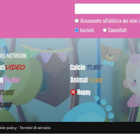
Acconsento all'utilizzo dei miei
Iscriviti
Cancellati
TRO NETWORK
Video
CalcioTUBE
UBE
AnimalTUBE
BE
PcHappy
E
kie policy
-
Termini di servizio