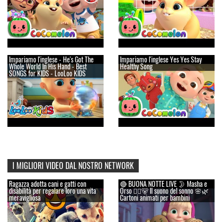
Impariamo l'inglese - He's Got The
Impariamo l'inglese Yes Yes Stay
Whole World In His Hand - Best
Healthy Song
SONGS for KIDS - LooLoo KIDS
I MIGLIORI VIDEO DAL NOSTRO NETWORK
Ragazza adotta cani e gatti con
🔴 BUONA NOTTE LIVE 🌛 Masha e
disabilità per regalare loro una vita
Orso 👱‍♀️🐻 Il suono del sonno 🌸🌿
meravigliosa
Cartoni animati per bambini