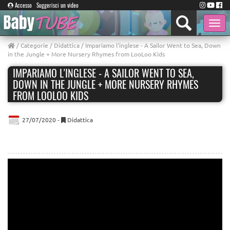
Accesso
Suggerisci un video
Toggle
naviga
/
Categorie
/
Didattica
/ Impariamo l'inglese - A Sailor Went to Sea, Down
in the Jungle + More Nursery Rhymes from LooLoo Kids
IMPARIAMO L'INGLESE - A SAILOR WENT TO SEA,
DOWN IN THE JUNGLE + MORE NURSERY RHYMES
FROM LOOLOO KIDS
27/07/2020 -
Didattica