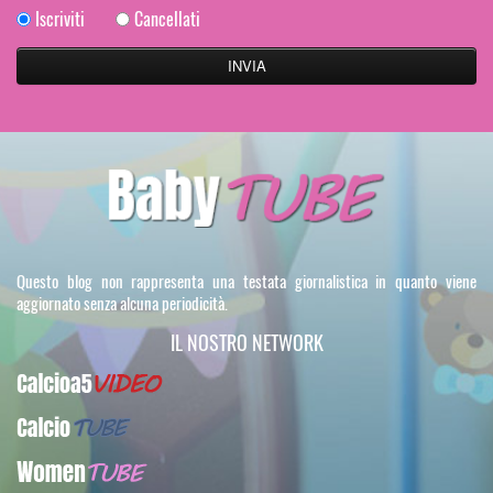
Iscriviti
Cancellati
Questo blog non rappresenta una testata giornalistica in quanto viene
aggiornato senza alcuna periodicità.
IL NOSTRO NETWORK
Calcioa5Video
CalcioTUBE
WomenTUBE