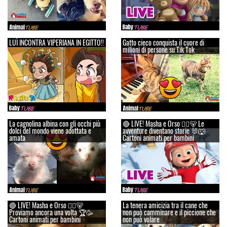
LUÌ INCONTRA VIPERIANA IN EGITTO!!
Gatto cieco conquista il cuore di
milioni di persone su Tik Tok
La cagnolina albina con gli occhi più
🔴 LIVE! Masha e Orso 👱‍♀️🐻 Le
dolci del mondo viene adottata e
avventure diventano storie 🐰🐺
amata
Cartoni animati per bambini
🔴 LIVE! Masha e Orso 👱‍♀️🐻
La tenera amicizia tra il cane che
Proviamo ancora una volta 🏆🥳
non può camminare e il piccione che
Cartoni animati per bambini
non può volare