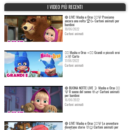
I VIDEO PIÙ RECENTI
🔴 LIVE! Masha e Orso 👱‍♀️🐻 Proviamo
ancora una volta 🏆🥳 Cartoni animati per
bambini
18/06/2022
Cartoni animati
👱‍♀️ Masha e Orso ⭐🦸‍♀️ Grandi e piccoli eroi
⚔️🤣 Carto
17/06/2022
Cartoni animati
🔴 BUONA NOTTE LIVE 🌛 Masha e Orso 👱‍♀️
🐻 Il suono del sonno 🌸🌿 Cartoni animati
per bambini
16/06/2022
Cartoni animati
🔴 LIVE! Masha e Orso 👱‍♀️🐻 Le avventure
diventano storie 🐰🐺 Cartoni animati per