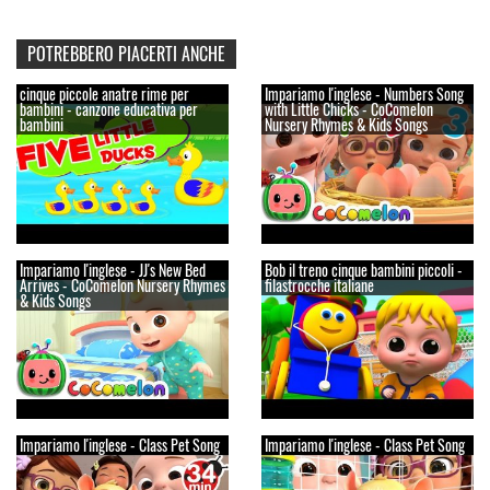
POTREBBERO PIACERTI ANCHE
cinque piccole anatre rime per
Impariamo l'inglese - Numbers Song
bambini - canzone educativa per
with Little Chicks - CoComelon
bambini
Nursery Rhymes & Kids Songs
Impariamo l'inglese - JJ's New Bed
Bob il treno cinque bambini piccoli -
Arrives - CoComelon Nursery Rhymes
filastrocche italiane
& Kids Songs
Impariamo l'inglese - Class Pet Song
Impariamo l'inglese - Class Pet Song