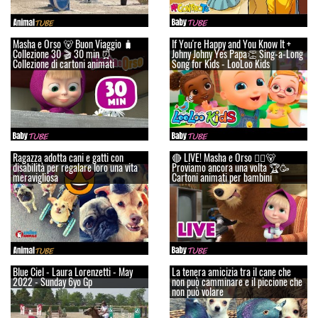
Masha e Orso 🐻 Buon Viaggio 🧳
If You're Happy and You Know It +
Сollezione 30 🎬 30 min ⏰
Johny Johny Yes Papa👏 Sing-a-Long
Collezione di cartoni animati
Song for Kids - LooLoo Kids
Ragazza adotta cani e gatti con
🔴 LIVE! Masha e Orso 👱‍♀️🐻
disabilità per regalare loro una vita
Proviamo ancora una volta 🏆🥳
meravigliosa
Cartoni animati per bambini
Blue Ciel - Laura Lorenzetti - May
La tenera amicizia tra il cane che
2022 - Sunday 6yo Gp
non può camminare e il piccione che
non può volare