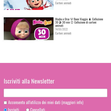
Cartoni animati
Masha e Orso 🐻 Buon Viaggio 🧳 Сollezione
30 🎬 30 min ⏰ Collezione di cartoni
animati
14/06/2022
Cartoni animati
Iscriviti alla Newsletter
Acconsento all'utilizzo dei miei dati
(maggiori info)
Iscriviti
Cancellati