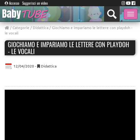
Accesso
Suggerisci un video
Toggle
naviga
/
Categorie
/
Didattica
/ Giochiamo e impariamo le lettere con playdoh -
le vocali
GIOCHIAMO E IMPARIAMO LE LETTERE CON PLAYDOH
- LE VOCALI
12/04/2020 -
Didattica