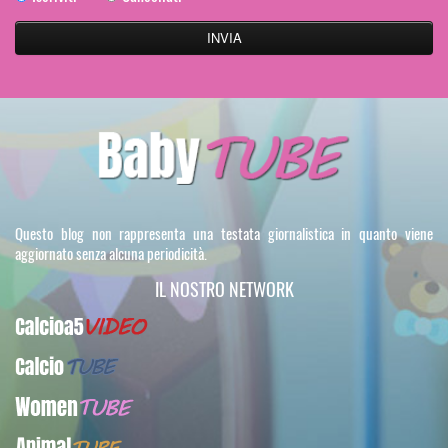
Questo blog non rappresenta una testata giornalistica in quanto viene
aggiornato senza alcuna periodicità.
IL NOSTRO NETWORK
Calcioa5Video
CalcioTUBE
WomenTUBE
AnimalTUBE