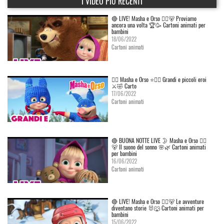
I VIDEO PIÙ RECENTI
🔴 LIVE! Masha e Orso 👱‍♀️🐻 Proviamo
ancora una volta 🏆🥳 Cartoni animati per
bambini
18/06/2022
Cartoni animati
👱‍♀️ Masha e Orso ⭐🦸‍♀️ Grandi e piccoli eroi
⚔️🤣 Carto
17/06/2022
Cartoni animati
🔴 BUONA NOTTE LIVE 🌛 Masha e Orso 👱‍♀️
🐻 Il suono del sonno 🌸🌿 Cartoni animati
per bambini
16/06/2022
Cartoni animati
🔴 LIVE! Masha e Orso 👱‍♀️🐻 Le avventure
diventano storie 🐰🐺 Cartoni animati per
bambini
15/06/2022