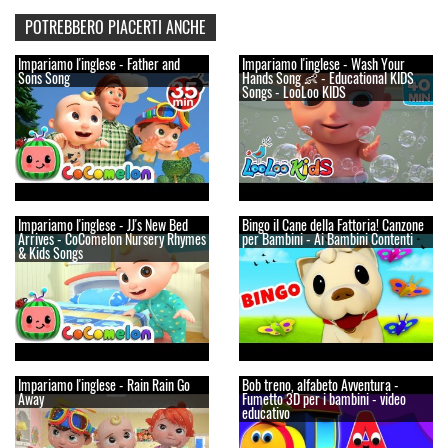
POTREBBERO PIACERTI ANCHE
Impariamo l'inglese - Father and
Impariamo l'inglese - Wash Your
Sons Song
Hands Song 👶 - Educational KIDS
Songs - LooLoo KIDS
Impariamo l'inglese - JJ's New Bed
Bingo il Cane della Fattoria! Canzone
Arrives - CoComelon Nursery Rhymes
per Bambini - Ai Bambini Contenti
& Kids Songs
Impariamo l'inglese - Rain Rain Go
Bob treno, alfabeto Avventura -
Away
Fumetto 3D per i bambini - video
educativo