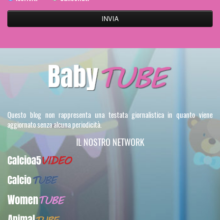
Questo blog non rappresenta una testata giornalistica in quanto viene
aggiornato senza alcuna periodicità.
IL NOSTRO NETWORK
Calcioa5Video
CalcioTUBE
WomenTUBE
AnimalTUBE