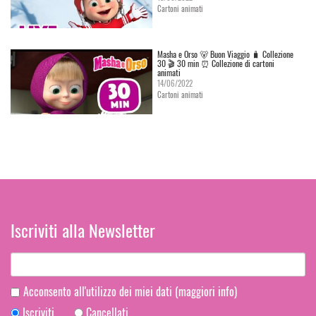
Cartoni animati
Masha e Orso 🐻 Buon Viaggio 🧳 Сollezione
30 🎬 30 min ⏰ Collezione di cartoni
animati
14/06/2022
Cartoni animati
Iscriviti alla Newsletter
Acconsento all'utilizzo dei miei dati
(maggiori info)
Iscriviti
Cancellati