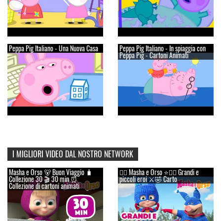
Peppa Pig Italiano - Una Nuova Casa
Peppa Pig Italiano - In spiaggia con
Peppa Pig - Cartoni Animati
I MIGLIORI VIDEO DAL NOSTRO NETWORK
Masha e Orso 🐻 Buon Viaggio 🧳
👱‍♀️ Masha e Orso ⭐🦸‍♀️ Grandi e
Сollezione 30 🎬 30 min ⏰
piccoli eroi ⚔️🤣 Carto
Collezione di cartoni animati