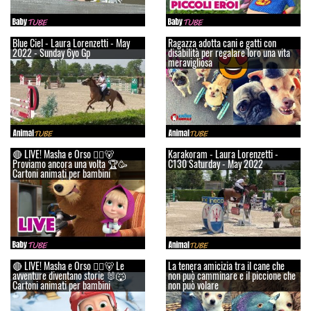
Blue Ciel - Laura Lorenzetti - May
Ragazza adotta cani e gatti con
2022 - Sunday 6yo Gp
disabilità per regalare loro una vita
meravigliosa
🔴 LIVE! Masha e Orso 👱‍♀️🐻
Karakoram - Laura Lorenzetti -
Proviamo ancora una volta 🏆🥳
C130 Saturday - May 2022
Cartoni animati per bambini
🔴 LIVE! Masha e Orso 👱‍♀️🐻 Le
La tenera amicizia tra il cane che
avventure diventano storie 🐰🐺
non può camminare e il piccione che
Cartoni animati per bambini
non può volare