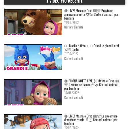
I VIDEO PIÙ RECENTI
🔴 LIVE! Masha e Orso 👱‍♀️🐻 Proviamo
ancora una volta 🏆🥳 Cartoni animati per
bambini
18/06/2022
Cartoni animati
👱‍♀️ Masha e Orso ⭐🦸‍♀️ Grandi e piccoli eroi
⚔️🤣 Carto
17/06/2022
Cartoni animati
🔴 BUONA NOTTE LIVE 🌛 Masha e Orso 👱‍♀️
🐻 Il suono del sonno 🌸🌿 Cartoni animati
per bambini
16/06/2022
Cartoni animati
🔴 LIVE! Masha e Orso 👱‍♀️🐻 Le avventure
diventano storie 🐰🐺 Cartoni animati per
bambini
15/06/2022