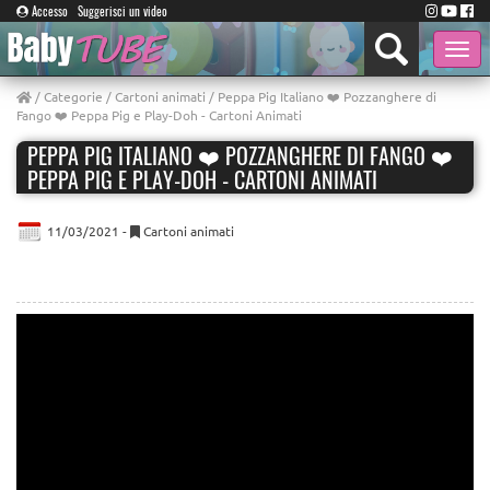
Accesso
Suggerisci un video
Toggle
naviga
/
Categorie
/
Cartoni animati
/ Peppa Pig Italiano ❤️ Pozzanghere di
Fango ❤️ Peppa Pig e Play-Doh - Cartoni Animati
PEPPA PIG ITALIANO ❤️ POZZANGHERE DI FANGO ❤️
PEPPA PIG E PLAY-DOH - CARTONI ANIMATI
11/03/2021 -
Cartoni animati