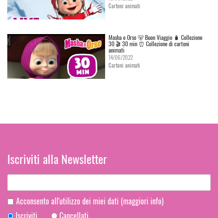
Cartoni animati
Masha e Orso 🐻 Buon Viaggio 🧳 Сollezione
30 🎬 30 min ⏰ Collezione di cartoni
animati
14/06/2022
Cartoni animati
Iscriviti alla Newsletter
Acconsento all'utilizzo dei miei dati
(maggiori info)
Iscriviti
Cancellati