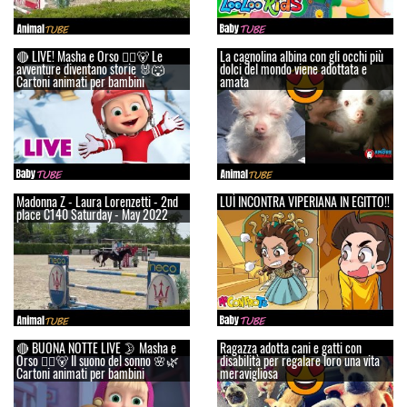
🔴 LIVE! Masha e Orso 👱‍♀️🐻 Le
La cagnolina albina con gli occhi più
avventure diventano storie 🐰🐺
dolci del mondo viene adottata e
Cartoni animati per bambini
amata
Madonna Z - Laura Lorenzetti - 2nd
LUÌ INCONTRA VIPERIANA IN EGITTO!!
place C140 Saturday - May 2022
🔴 BUONA NOTTE LIVE 🌛 Masha e
Ragazza adotta cani e gatti con
Orso 👱‍♀️🐻 Il suono del sonno 🌸🌿
disabilità per regalare loro una vita
Cartoni animati per bambini
meravigliosa