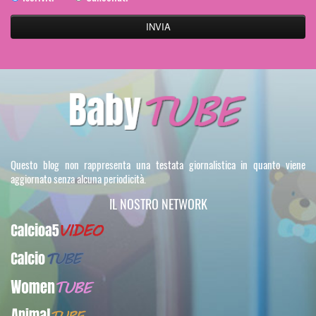
Questo blog non rappresenta una testata giornalistica in quanto viene
aggiornato senza alcuna periodicità.
IL NOSTRO NETWORK
Calcioa5Video
CalcioTUBE
WomenTUBE
AnimalTUBE