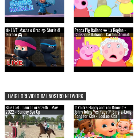
🔴 LIVE! Masha e Orso 📚 Storie di
Peppa Pig Italiano 👑 La Regina -
terrore 👻
Collezione Italiano - Cartoni Animati
I MIGLIORI VIDEO DAL NOSTRO NETWORK
Blue Ciel - Laura Lorenzetti - May
If You're Happy and You Know It +
2022 - Sunday 6yo Gp
Johny Johny Yes Papa👏 Sing-a-Long
Song for Kids - LooLoo Kids