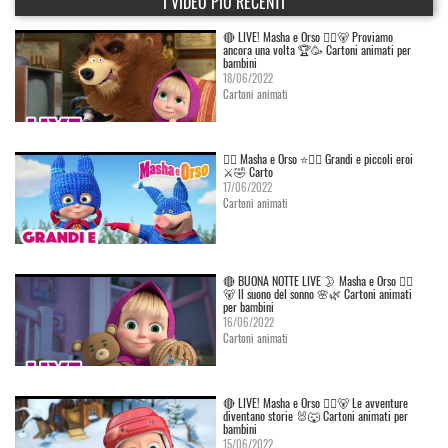
I VIDEO PIÙ RECENTI
🔴 LIVE! Masha e Orso 👱‍♀️🐻 Proviamo
ancora una volta 🏆🥳 Cartoni animati per
bambini
18/06/2022
Cartoni animati
👱‍♀️ Masha e Orso ⭐🦸‍♀️ Grandi e piccoli eroi
⚔️🤣 Carto
17/06/2022
Cartoni animati
🔴 BUONA NOTTE LIVE 🌛 Masha e Orso 👱‍♀️
🐻 Il suono del sonno 🌸🌿 Cartoni animati
per bambini
16/06/2022
Cartoni animati
🔴 LIVE! Masha e Orso 👱‍♀️🐻 Le avventure
diventano storie 🐰🐺 Cartoni animati per
bambini
15/06/2022