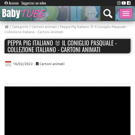
Accesso
Suggerisci un video
Toggle
naviga
/
Categorie
/
Cartoni animati
/ Peppa Pig Italiano 🐰 Il Coniglio Pasquale -
Collezione Italiano - Cartoni Animati
PEPPA PIG ITALIANO 🐰 IL CONIGLIO PASQUALE -
COLLEZIONE ITALIANO - CARTONI ANIMATI
16/02/2022 -
Cartoni animati