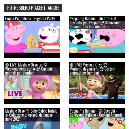
POTREBBERO PIACERTI ANCHE
Peppa Pig Italiano - Pigiama Party
Peppa Pig Italiano - Un affare al
mercato per Peppa Pig! Collezione
Italiano - Cartoni Animati
🔴 LIVE! Masha e Orso 👱‍♀️🐻
🔴 LIVE! Masha e Orso 🏆✨
Weekend colorato 🎩🎁 Cartoni
Momenti di gloria ✨🏆 Cartoni
animati per bambini
animati per bambini
Masha e Orso 🎅 Baby Babbo Natale
Peppa Pig Italiano - Gli Specchi -
❄️ Collezione di episodi del nuovo
Collezione Italiano - Cartoni Animati
anno 2021