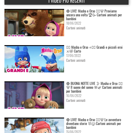
I VIDEO PIÙ RECENTI
🔴 LIVE! Masha e Orso 👱‍♀️🐻 Proviamo
ancora una volta 🏆🥳 Cartoni animati per
bambini
18/06/2022
Cartoni animati
👱‍♀️ Masha e Orso ⭐🦸‍♀️ Grandi e piccoli eroi
⚔️🤣 Carto
17/06/2022
Cartoni animati
🔴 BUONA NOTTE LIVE 🌛 Masha e Orso 👱‍♀️
🐻 Il suono del sonno 🌸🌿 Cartoni animati
per bambini
16/06/2022
Cartoni animati
🔴 LIVE! Masha e Orso 👱‍♀️🐻 Le avventure
diventano storie 🐰🐺 Cartoni animati per
bambini
15/06/2022