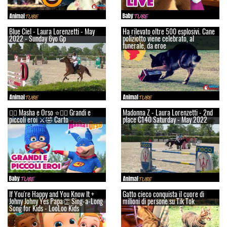
Blue Ciel - Laura Lorenzetti - May
Ha rilevato oltre 500 esplosivi. Cane
2022 - Sunday 6yo Gp
poliziotto viene celebrato, al
funerale, da eroe
👱‍♀️ Masha e Orso ⭐🦸‍♀️ Grandi e
Madonna Z - Laura Lorenzetti - 2nd
piccoli eroi ⚔️🤣 Carto
place C140 Saturday - May 2022
If You're Happy and You Know It +
Gatto cieco conquista il cuore di
Johny Johny Yes Papa👏 Sing-a-Long
milioni di persone su Tik Tok
Song for Kids - LooLoo Kids