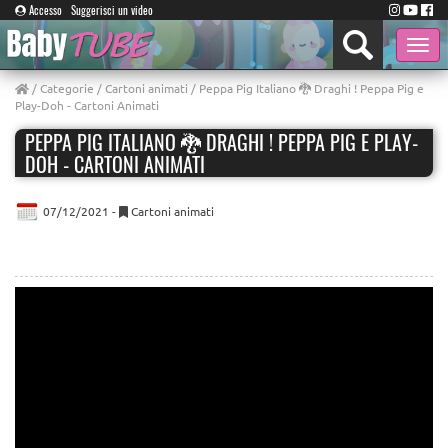
Accesso
Suggerisci un video
Toggle
naviga
/
Categorie
/
Cartoni animati
/ Peppa Pig Italiano 🐉 Draghi ! Peppa Pig e
Play-Doh - Cartoni Animati
PEPPA PIG ITALIANO 🐉 DRAGHI ! PEPPA PIG E PLAY-
DOH - CARTONI ANIMATI
07/12/2021 -
Cartoni animati