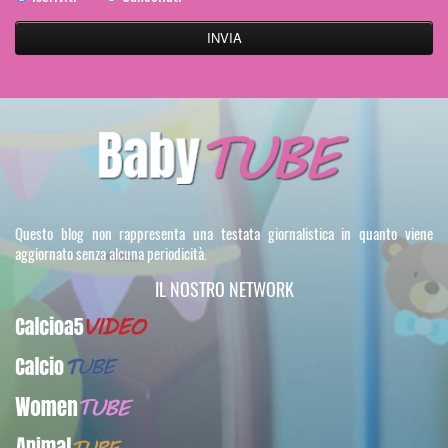
Questo blog non rappresenta una testata giornalistica in quanto viene
aggiornato senza alcuna periodicità.
IL NOSTRO NETWORK
Calcioa5Video
CalcioTUBE
WomenTUBE
AnimalTUBE