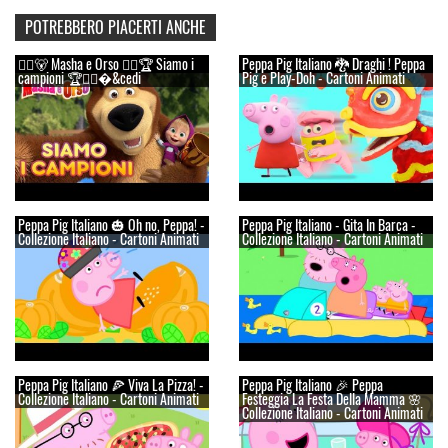
POTREBBERO PIACERTI ANCHE
👱‍♀️🐻 Masha e Orso 👱‍♀️🏆 Siamo i
Peppa Pig Italiano 🐉 Draghi ! Peppa
campioni 🏆👱‍♀�&cedi
Pig e Play-Doh - Cartoni Animati
Peppa Pig Italiano 🎃 Oh no, Peppa! -
Peppa Pig Italiano - Gita In Barca -
Collezione Italiano - Cartoni Animati
Collezione Italiano - Cartoni Animati
Peppa Pig Italiano 🍕 Viva La Pizza! -
Peppa Pig Italiano 🎉 Peppa
Collezione Italiano - Cartoni Animati
Festeggia La Festa Della Mamma 🌸
Collezione Italiano - Cartoni Animati