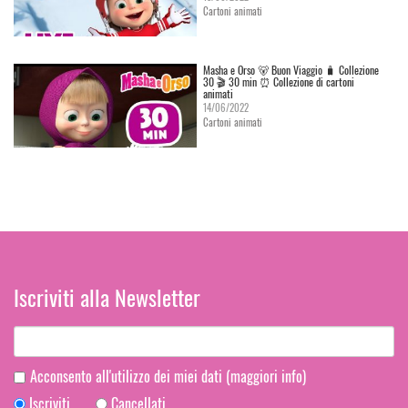
Cartoni animati
Masha e Orso 🐻 Buon Viaggio 🧳 Сollezione
30 🎬 30 min ⏰ Collezione di cartoni
animati
14/06/2022
Cartoni animati
Iscriviti alla Newsletter
Acconsento all'utilizzo dei miei dati
(maggiori info)
Iscriviti
Cancellati