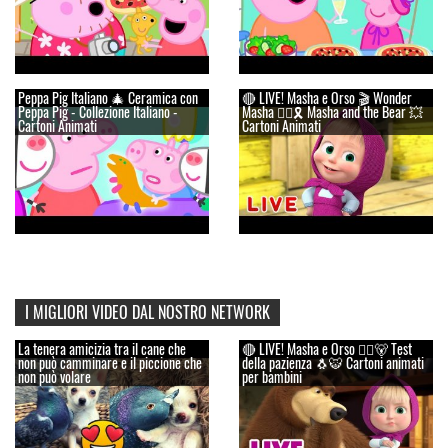
Peppa Pig Italiano 🎄 Ceramica con
🔴 LIVE! Masha e Orso 🎬 Wonder
Peppa Pig - Collezione Italiano -
Masha 🦸‍♀️🎗️ Masha and the Bear 💥
Cartoni Animati
Cartoni Animati
I MIGLIORI VIDEO DAL NOSTRO NETWORK
La tenera amicizia tra il cane che
🔴 LIVE! Masha e Orso 👱‍♀️🐻 Test
non può camminare e il piccione che
della pazienza 🐧🐯 Cartoni animati
non può volare
per bambini