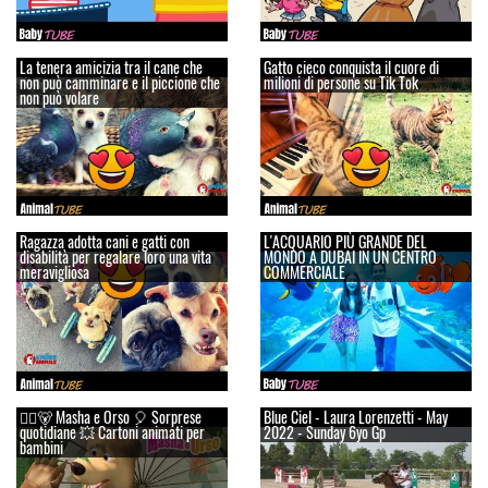
La tenera amicizia tra il cane che
Gatto cieco conquista il cuore di
non può camminare e il piccione che
milioni di persone su Tik Tok
non può volare
Ragazza adotta cani e gatti con
L'ACQUARIO PIÙ GRANDE DEL
disabilità per regalare loro una vita
MONDO A DUBAI IN UN CENTRO
meravigliosa
COMMERCIALE
👱‍♀️🐻 Masha e Orso 🎈 Sorprese
Blue Ciel - Laura Lorenzetti - May
quotidiane 💥 Cartoni animati per
2022 - Sunday 6yo Gp
bambini