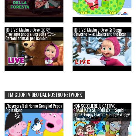
🔴 LIVE! Masha e Orso 👱‍♀️🐻
🔴 LIVE! Masha e Orso 🎬 Sogni
Proviamo ancora una volta 🏆🥳
d'inverno ☀️❄️ Masha and the Bear
Cartoni animati per bambini
I MIGLIORI VIDEO DAL NOSTRO NETWORK
L'hovercraft di Nonno Coniglio! Peppa
NON SCEGLIERE IL CATTIVO
Pig Italiano
SBAGLIATO SU ROBLOX!! *Squid
Game, Poppy Playtime, Huggy Wuggy
e bambola*