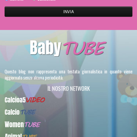
Questo blog non rappresenta una testata giornalistica in quanto viene
aggiornato senza alcuna periodicità.
IL NOSTRO NETWORK
Calcioa5Video
CalcioTUBE
WomenTUBE
AnimalTUBE