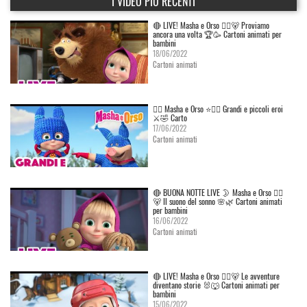
I VIDEO PIÙ RECENTI
🔴 LIVE! Masha e Orso 👱‍♀️🐻 Proviamo
ancora una volta 🏆🥳 Cartoni animati per
bambini
18/06/2022
Cartoni animati
👱‍♀️ Masha e Orso ⭐🦸‍♀️ Grandi e piccoli eroi
⚔️🤣 Carto
17/06/2022
Cartoni animati
🔴 BUONA NOTTE LIVE 🌛 Masha e Orso 👱‍♀️
🐻 Il suono del sonno 🌸🌿 Cartoni animati
per bambini
16/06/2022
Cartoni animati
🔴 LIVE! Masha e Orso 👱‍♀️🐻 Le avventure
diventano storie 🐰🐺 Cartoni animati per
bambini
15/06/2022