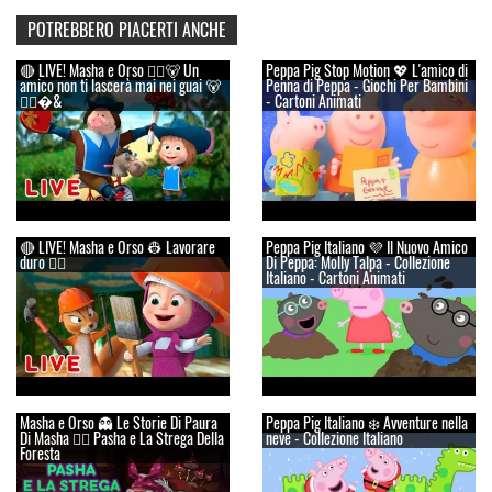
POTREBBERO PIACERTI ANCHE
🔴 LIVE! Masha e Orso 👱‍♀️🐻 Un
Peppa Pig Stop Motion 💖 L'amico di
amico non ti lascerà mai nei guai 🐻
Penna di Peppa - Giochi Per Bambini
👱‍♀�&
- Cartoni Animati
🔴 LIVE! Masha e Orso 👷 Lavorare
Peppa Pig Italiano 💜 Il Nuovo Amico
duro 👱‍♀️
Di Peppa: Molly Talpa - Collezione
Italiano - Cartoni Animati
Masha e Orso 👻 Le Storie Di Paura
Peppa Pig Italiano ❄️ Avventure nella
Di Masha 👱‍♂️ Pasha e La Strega Della
neve - Collezione Italiano
Foresta