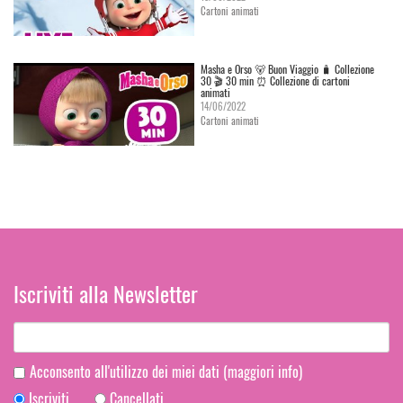
Cartoni animati
Masha e Orso 🐻 Buon Viaggio 🧳 Сollezione
30 🎬 30 min ⏰ Collezione di cartoni
animati
14/06/2022
Cartoni animati
Iscriviti alla Newsletter
Acconsento all'utilizzo dei miei dati
(maggiori info)
Iscriviti
Cancellati