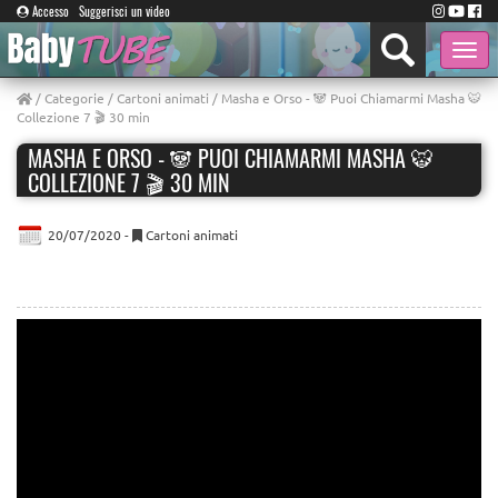
Accesso
Suggerisci un video
Toggle
naviga
/
Categorie
/
Cartoni animati
/ Masha e Orso - 🐼 Puoi Chiamarmi Masha 🐯
Сollezione 7 🎬 30 min
MASHA E ORSO - 🐼 PUOI CHIAMARMI MASHA 🐯
СOLLEZIONE 7 🎬 30 MIN
20/07/2020 -
Cartoni animati