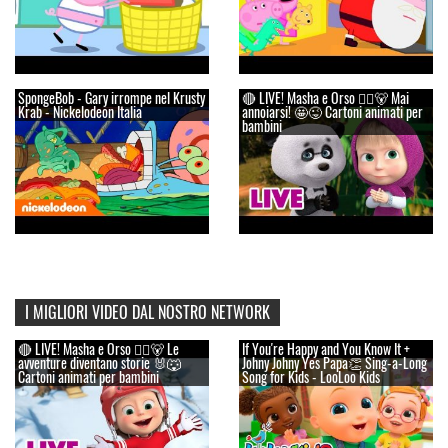
SpongeBob - Gary irrompe nel Krusty
🔴 LIVE! Masha e Orso 👱‍♀️🐻 Mai
Krab - Nickelodeon Italia
annoiarsi! 🤩😜 Cartoni animati per
bambini
I MIGLIORI VIDEO DAL NOSTRO NETWORK
🔴 LIVE! Masha e Orso 👱‍♀️🐻 Le
If You're Happy and You Know It +
avventure diventano storie 🐰🐺
Johny Johny Yes Papa👏 Sing-a-Long
Cartoni animati per bambini
Song for Kids - LooLoo Kids