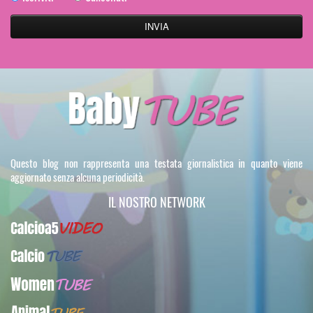
Questo blog non rappresenta una testata giornalistica in quanto viene
aggiornato senza alcuna periodicità.
IL NOSTRO NETWORK
Calcioa5Video
CalcioTUBE
WomenTUBE
AnimalTUBE