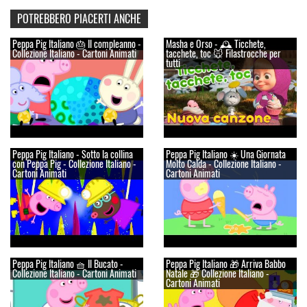
POTREBBERO PIACERTI ANCHE
Peppa Pig Italiano 🎂 Il compleanno -
Masha e Orso - 🕰️ Ticchete,
Collezione Italiano - Cartoni Animati
tacchete, toc 🐭 Filastrocche per
tutti
Peppa Pig Italiano - Sotto la collina
Peppa Pig Italiano ☀️ Una Giornata
con Peppa Pig - Collezione Italiano -
Molto Calda - Collezione Italiano -
Cartoni Animati
Cartoni Animati
Peppa Pig Italiano 🧺 Il Bucato -
Peppa Pig Italiano 🎁 Arriva Babbo
Collezione Italiano - Cartoni Animati
Natale 🎁 Collezione Italiano -
Cartoni Animati