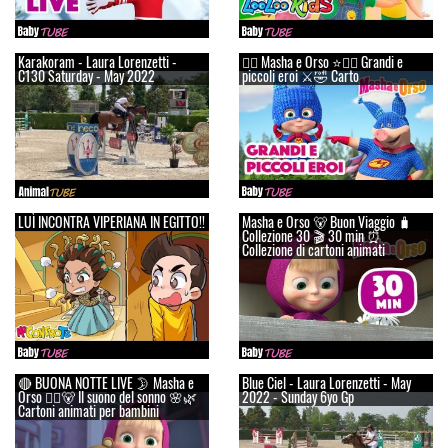
Karakoram - Laura Lorenzetti -
👱‍♀️ Masha e Orso ⭐🦸‍♀️ Grandi e
C130 Saturday - May 2022
piccoli eroi ⚔️🤣 Carto
LUÌ INCONTRA VIPERIANA IN EGITTO!!
Masha e Orso 🐻 Buon Viaggio 🧳
Сollezione 30 🎬 30 min ⏰
Collezione di cartoni animati
🔴 BUONA NOTTE LIVE 🌛 Masha e
Blue Ciel - Laura Lorenzetti - May
Orso 👱‍♀️🐻 Il suono del sonno 🌸🌿
2022 - Sunday 6yo Gp
Cartoni animati per bambini