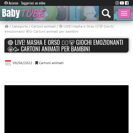
Accesso
Suggerisci un video
Toggle
naviga
/
Categorie
/
Cartoni animati
/ 🔴 LIVE! Masha e Orso 👱‍♀️🐻 Giochi
emozionanti 🤩🥳 Cartoni animati per bambini
🔴 LIVE! MASHA E ORSO 👱‍♀️🐻 GIOCHI EMOZIONANTI
🤩🥳 CARTONI ANIMATI PER BAMBINI
09/06/2022 -
Cartoni animati