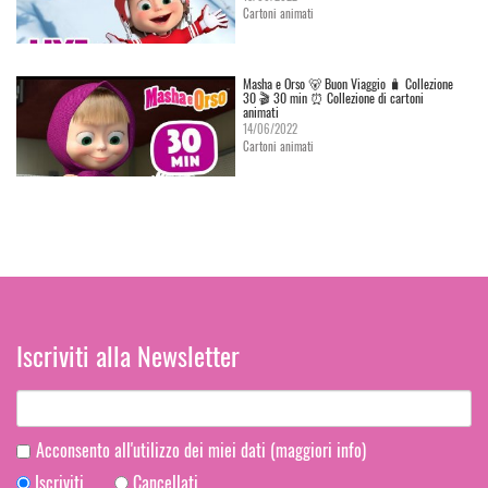
Cartoni animati
Masha e Orso 🐻 Buon Viaggio 🧳 Сollezione
30 🎬 30 min ⏰ Collezione di cartoni
animati
14/06/2022
Cartoni animati
Iscriviti alla Newsletter
Acconsento all'utilizzo dei miei dati
(maggiori info)
Iscriviti
Cancellati