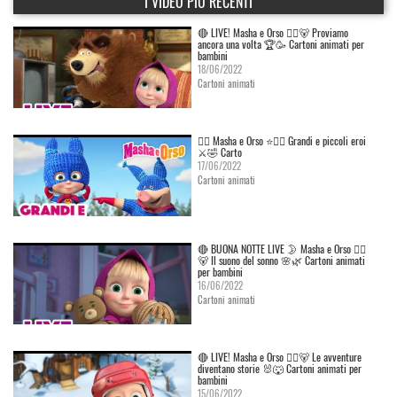
I VIDEO PIÙ RECENTI
🔴 LIVE! Masha e Orso 👱‍♀️🐻 Proviamo
ancora una volta 🏆🥳 Cartoni animati per
bambini
18/06/2022
Cartoni animati
👱‍♀️ Masha e Orso ⭐🦸‍♀️ Grandi e piccoli eroi
⚔️🤣 Carto
17/06/2022
Cartoni animati
🔴 BUONA NOTTE LIVE 🌛 Masha e Orso 👱‍♀️
🐻 Il suono del sonno 🌸🌿 Cartoni animati
per bambini
16/06/2022
Cartoni animati
🔴 LIVE! Masha e Orso 👱‍♀️🐻 Le avventure
diventano storie 🐰🐺 Cartoni animati per
bambini
15/06/2022