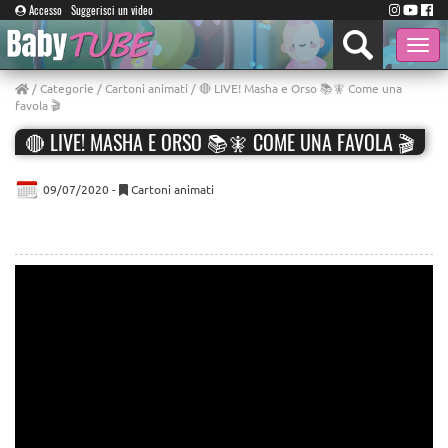
Accesso
Suggerisci un video
Toggle
naviga
/
Categorie
/
Cartoni animati
/ 🔴 LIVE! Masha e Orso 📚🧚 Come una
favola 🎬
🔴 LIVE! MASHA E ORSO 📚🧚 COME UNA FAVOLA 🎬
09/07/2020 -
Cartoni animati