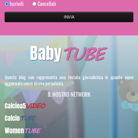
Iscriviti
Cancellati
Questo blog non rappresenta una testata giornalistica in quanto viene
aggiornato senza alcuna periodicità.
IL NOSTRO NETWORK
Calcioa5Video
CalcioTUBE
WomenTUBE