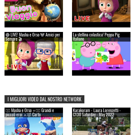
🔴 LIVE! Masha e Orso 🐼 Amici per
La stellina colastica! Peppa Pig
Sempre 🎬
Italiano
I MIGLIORI VIDEO DAL NOSTRO NETWORK
👱‍♀️ Masha e Orso ⭐🦸‍♀️ Grandi e
Karakoram - Laura Lorenzetti -
piccoli eroi ⚔️🤣 Carto
C130 Saturday - May 2022