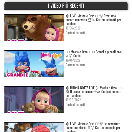
I VIDEO PIÙ RECENTI
🔴 LIVE! Masha e Orso 👱‍♀️🐻 Proviamo
ancora una volta 🏆🥳 Cartoni animati per
bambini
18/06/2022
Cartoni animati
👱‍♀️ Masha e Orso ⭐🦸‍♀️ Grandi e piccoli eroi
⚔️🤣 Carto
17/06/2022
Cartoni animati
🔴 BUONA NOTTE LIVE 🌛 Masha e Orso 👱‍♀️
🐻 Il suono del sonno 🌸🌿 Cartoni animati
per bambini
16/06/2022
Cartoni animati
🔴 LIVE! Masha e Orso 👱‍♀️🐻 Le avventure
diventano storie 🐰🐺 Cartoni animati per
bambini