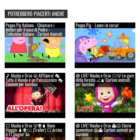
POTREBBERO PIACERTI ANCHE
Peppa Pig Italiano - Chiamare i
Peppa Pig - Lavori in corso!
dottori per il naso di Pedro -
Collezione Italiano - Cartoni Animati
🎵 Masha e Orso 🤩 All'Opera! 🎭
🔴 LIVE! Masha e Orso 👱‍♀️🐻 Le gare
Tutto il Mondo è un Palcoscenico 🎭
della foresta 🏒♟ Cartoni animati
Canzoni per bambini
per bambini
💥 Masha e Orso 🐻🌍🧳 Buon
🔴 LIVE! Masha e Orso 👻😱 Storie
Viaggio 🧳🌍👱‍♀️ (Trailer) 💥 Arriva
spaventose 😱👻 Cartoni animati per
il 11 giugno! &e
bambini