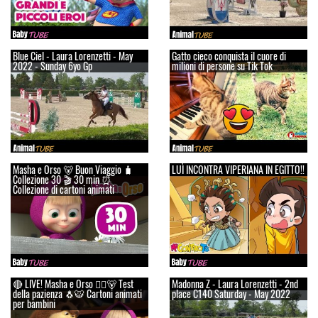
Blue Ciel - Laura Lorenzetti - May
Gatto cieco conquista il cuore di
2022 - Sunday 6yo Gp
milioni di persone su Tik Tok
Masha e Orso 🐻 Buon Viaggio 🧳
LUÌ INCONTRA VIPERIANA IN EGITTO!!
Сollezione 30 🎬 30 min ⏰
Collezione di cartoni animati
🔴 LIVE! Masha e Orso 👱‍♀️🐻 Test
Madonna Z - Laura Lorenzetti - 2nd
della pazienza 🐧🐯 Cartoni animati
place C140 Saturday - May 2022
per bambini