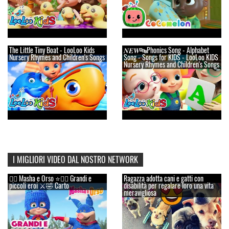
The Little Tiny Boat - LooLoo Kids
𝑵𝑬𝑾🔤Phonics Song - Alphabet
Nursery Rhymes and Children's Songs
Song - Songs for KIDS - LooLoo KIDS
Nursery Rhymes and Children's Songs
I MIGLIORI VIDEO DAL NOSTRO NETWORK
👱‍♀️ Masha e Orso ⭐🦸‍♀️ Grandi e
Ragazza adotta cani e gatti con
piccoli eroi ⚔️🤣 Carto
disabilità per regalare loro una vita
meravigliosa