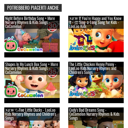
POTREBBERO PIACERTI ANCHE
Night Before Birthday Song + More
𝑵𝑬𝑾 If You're Happy and You Know
Nursery Rhymes & Kids Songs -
It - 👏 Sing-a-Long Song for Kids -
CoComelon
LooLoo Kids
Shapes In My Lunch Box Song + More
The Little Chicken Henny Penny -
Nursery Rhymes & Kids Songs -
LooLoo Kids Nursery Rhymes and
CoComelon
Children's Songs
𝑵𝑬𝑾 🦆Five Little Ducks - LooLoo
Cody's Bad Dreams Song -
Kids Nursery Rhymes and Children's
CoComelon Nursery Rhymes & Kids
Songs
Songs