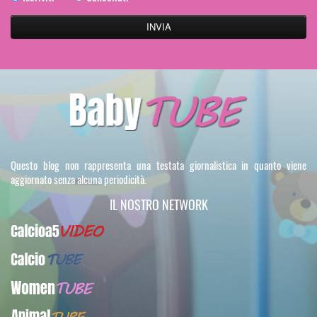
Questo blog non rappresenta una testata giornalistica in quanto viene
aggiornato senza alcuna periodicità.
IL NOSTRO NETWORK
Calcioa5Video
CalcioTUBE
WomenTUBE
AnimalTUBE