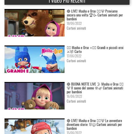
I VIDEO PIÙ RECENTI
🔴 LIVE! Masha e Orso 👱‍♀️🐻 Proviamo
ancora una volta 🏆🥳 Cartoni animati per
bambini
18/06/2022
Cartoni animati
👱‍♀️ Masha e Orso ⭐🦸‍♀️ Grandi e piccoli eroi
⚔️🤣 Carto
17/06/2022
Cartoni animati
🔴 BUONA NOTTE LIVE 🌛 Masha e Orso 👱‍♀️
🐻 Il suono del sonno 🌸🌿 Cartoni animati
per bambini
16/06/2022
Cartoni animati
🔴 LIVE! Masha e Orso 👱‍♀️🐻 Le avventure
diventano storie 🐰🐺 Cartoni animati per
bambini
15/06/2022