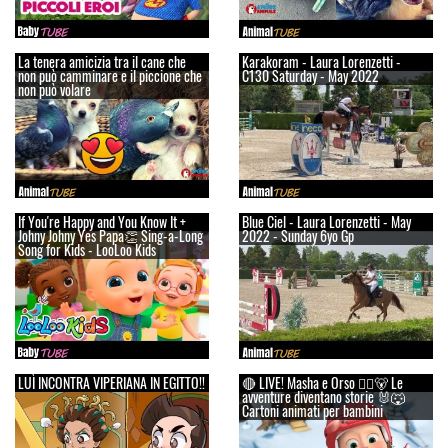
La tenera amicizia tra il cane che
Karakoram - Laura Lorenzetti -
non può camminare e il piccione che
C130 Saturday - May 2022
non può volare
If You're Happy and You Know It +
Blue Ciel - Laura Lorenzetti - May
Johny Johny Yes Papa👏 Sing-a-Long
2022 - Sunday 6yo Gp
Song for Kids - LooLoo Kids
LUÌ INCONTRA VIPERIANA IN EGITTO!!
🔴 LIVE! Masha e Orso 👱‍♀️🐻 Le
avventure diventano storie 🐰🐺
Cartoni animati per bambini