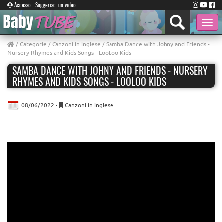
Accesso
Suggerisci un video
Toggle
naviga
/
Categorie
/
Canzoni in inglese
/ Samba Dance with Johny and Friends -
Nursery Rhymes and Kids Songs - LooLoo Kids
SAMBA DANCE WITH JOHNY AND FRIENDS - NURSERY
RHYMES AND KIDS SONGS - LOOLOO KIDS
08/06/2022 -
Canzoni in inglese