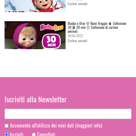
Cartoni animati
Masha e Orso 🐻 Buon Viaggio 🧳 Сollezione
30 🎬 30 min ⏰ Collezione di cartoni
animati
14/06/2022
Cartoni animati
Iscriviti alla Newsletter
Acconsento all'utilizzo dei miei dati
(maggiori info)
Iscriviti
Cancellati