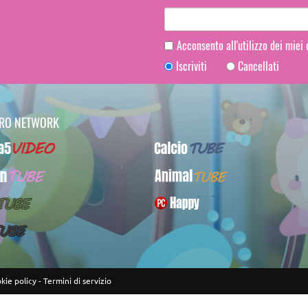
Acconsento all'utilizzo dei miei
Iscriviti
Cancellati
TRO NETWORK
Video
CalcioTUBE
UBE
AnimalTUBE
BE
PcHappy
E
kie policy
-
Termini di servizio