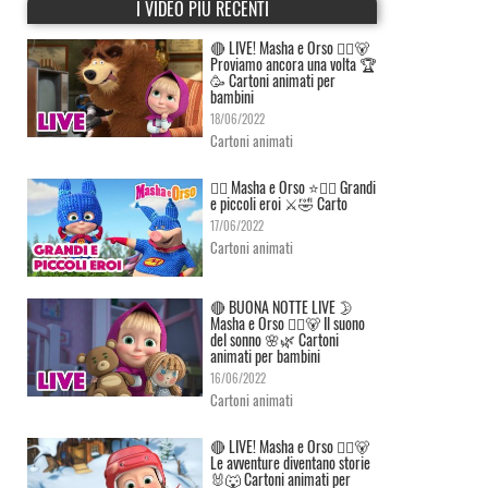
I VIDEO PIÙ RECENTI
🔴 LIVE! Masha e Orso 👱‍♀️🐻
Proviamo ancora una volta 🏆
🥳 Cartoni animati per
bambini
18/06/2022
Cartoni animati
👱‍♀️ Masha e Orso ⭐🦸‍♀️ Grandi
e piccoli eroi ⚔️🤣 Carto
17/06/2022
Cartoni animati
🔴 BUONA NOTTE LIVE 🌛
Masha e Orso 👱‍♀️🐻 Il suono
del sonno 🌸🌿 Cartoni
animati per bambini
16/06/2022
Cartoni animati
🔴 LIVE! Masha e Orso 👱‍♀️🐻
Le avventure diventano storie
🐰🐺 Cartoni animati per