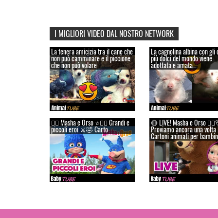
I MIGLIORI VIDEO DAL NOSTRO NETWORK
La tenera amicizia tra il cane che
La cagnolina albina con gli 
non può camminare e il piccione
più dolci del mondo viene
che non può volare
adottata e amata
👱‍♀️ Masha e Orso ⭐🦸‍♀️ Grandi e
🔴 LIVE! Masha e Orso 👱‍♀️
piccoli eroi ⚔️🤣 Carto
Proviamo ancora una volt
Cartoni animati per bambin