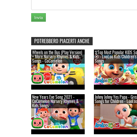
POTREBBERO PIACERTI ANCHE
Wheels on the Bus (Play Version)
🎖️Top Most Popular KIDS S
+ More Nursery Rhymes & Kids
🏵️ - LooLoo Kids Children's
Songs - CoComelon
Songs
New Years Eve Song 2021 -
Johny Johny Yes Papa - Gre
CoComelon Nursery Rhymes &
Songs for Children - LooLo
Kids Songs