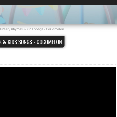
 Nursery Rhymes & Kids Songs - CoComelon
S & KIDS SONGS - COCOMELON