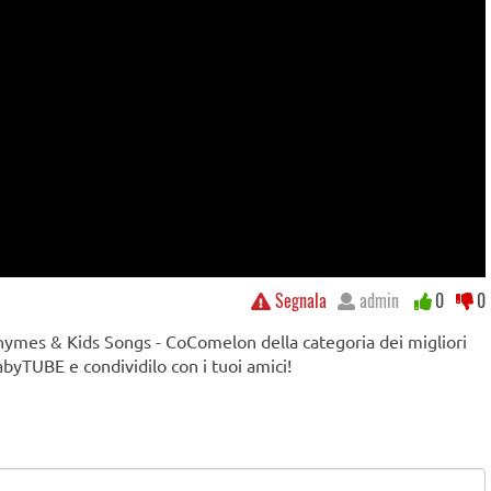
Segnala
admin
0
0
Rhymes & Kids Songs - CoComelon della categoria dei migliori
abyTUBE e condividilo con i tuoi amici!