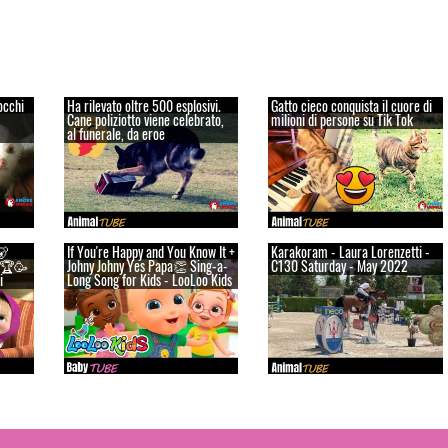
occhi
Ha rilevato oltre 500 esplosivi.
Gatto cieco conquista il cuore di
Cane poliziotto viene celebrato,
milioni di persone su Tik Tok
al funerale, da eroe
🐻
If You're Happy and You Know It +
Karakoram - Laura Lorenzetti -
a 🏆🥳
Johny Johny Yes Papa👏 Sing-a-
C130 Saturday - May 2022
i
Long Song for Kids - LooLoo Kids