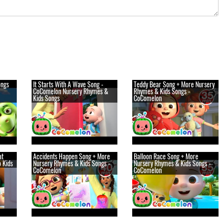
ongs
It Starts With A Wave Song -
Teddy Bear Song + More Nursery
CoComelon Nursery Rhymes &
Rhymes & Kids Songs -
Kids Songs
CoComelon
at
Accidents Happen Song + More
Balloon Race Song + More
o Kids
Nursery Rhymes & Kids Songs -
Nursery Rhymes & Kids Songs -
CoComelon
CoComelon