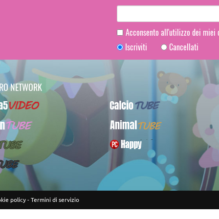
Acconsento all'utilizzo dei miei
Iscriviti
Cancellati
TRO NETWORK
Video
CalcioTUBE
UBE
AnimalTUBE
BE
PcHappy
E
kie policy
-
Termini di servizio