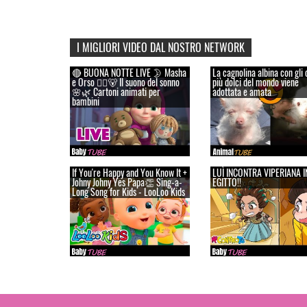
I MIGLIORI VIDEO DAL NOSTRO NETWORK
🔴 BUONA NOTTE LIVE 🌛 Masha
La cagnolina albina con gli 
e Orso 👱‍♀️🐻 Il suono del sonno
più dolci del mondo viene
🌸🌿 Cartoni animati per
adottata e amata
bambini
If You're Happy and You Know It +
LUÌ INCONTRA VIPERIANA I
Johny Johny Yes Papa👏 Sing-a-
EGITTO!!
Long Song for Kids - LooLoo Kids