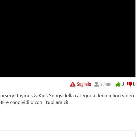
Segnala
admin
0
0
rsery Rhymes & Kids Songs della categoria dei migliori video
E e condividilo con i tuoi amici!