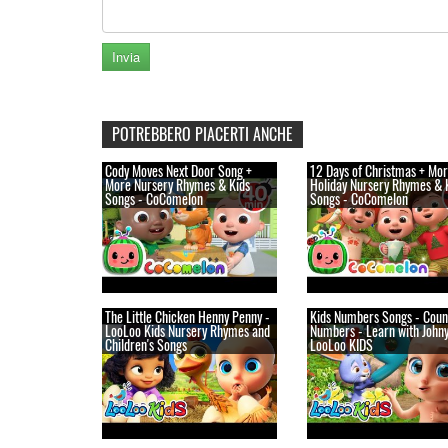
POTREBBERO PIACERTI ANCHE
Cody Moves Next Door Song +
12 Days of Christmas + Mo
More Nursery Rhymes & Kids
Holiday Nursery Rhymes & 
Songs - CoComelon
Songs - CoComelon
The Little Chicken Henny Penny -
Kids Numbers Songs - Coun
LooLoo Kids Nursery Rhymes and
Numbers - Learn with Johny
Children's Songs
LooLoo KIDS