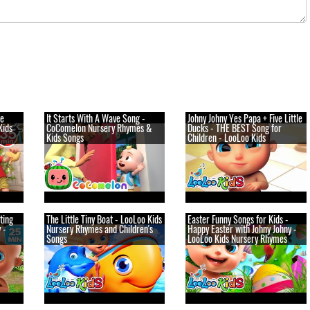
re
It Starts With A Wave Song -
Johny Johny Yes Papa + Five Little
Kids
CoComelon Nursery Rhymes &
Ducks - THE BEST Song for
Kids Songs
Children - LooLoo Kids
ting
The Little Tiny Boat - LooLoo Kids
Easter Funny Songs for Kids -
 -
Nursery Rhymes and Children's
Happy Easter with Johny Johny -
Songs
LooLoo Kids Nursery Rhymes