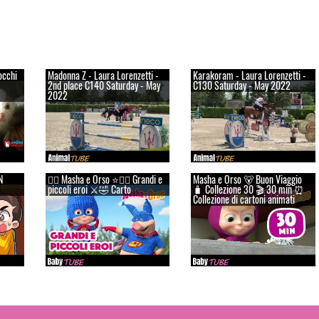
occhi
Madonna Z - Laura Lorenzetti -
Karakoram - Laura Lorenzetti -
2nd place C140 Saturday - May
C130 Saturday - May 2022
2022
N
👱‍♀️ Masha e Orso ⭐🦸‍♀️ Grandi e
Masha e Orso 🐻 Buon Viaggio
piccoli eroi ⚔️🤣 Carto
🧳 Сollezione 30 🎬 30 min ⏰
Collezione di cartoni animati