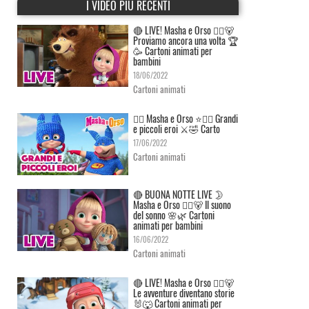
I VIDEO PIÙ RECENTI
🔴 LIVE! Masha e Orso 👱‍♀️🐻
Proviamo ancora una volta 🏆
🥳 Cartoni animati per
bambini
18/06/2022
Cartoni animati
👱‍♀️ Masha e Orso ⭐🦸‍♀️ Grandi
e piccoli eroi ⚔️🤣 Carto
17/06/2022
Cartoni animati
🔴 BUONA NOTTE LIVE 🌛
Masha e Orso 👱‍♀️🐻 Il suono
del sonno 🌸🌿 Cartoni
animati per bambini
16/06/2022
Cartoni animati
🔴 LIVE! Masha e Orso 👱‍♀️🐻
Le avventure diventano storie
🐰🐺 Cartoni animati per