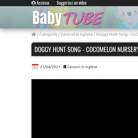
Accesso
Suggerisci un video
/
Categorie
/
Canzoni in inglese
/ Doggy Hunt Song - Co
DOGGY HUNT SONG - COCOMELON NURSER
21/04/2021 -
Canzoni in inglese